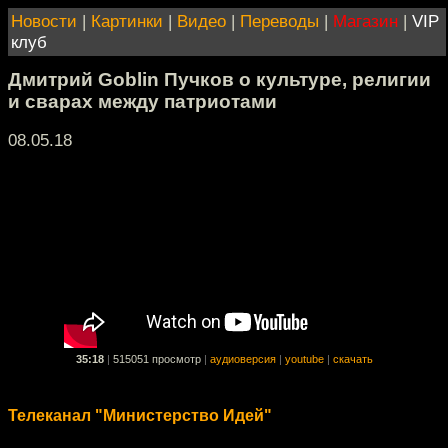
Новости
|
Картинки
|
Видео
|
Переводы
|
Магазин
|
VIP
клуб
Дмитрий Goblin Пучков о культуре, религии
и сварах между патриотами
08.05.18
35:18
|
515051 просмотр
|
аудиоверсия
|
youtube
|
скачать
Телеканал "Министерство Идей"