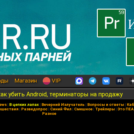
оды
Магазин
VIP
как убить Android, терминаторы на продажу
News
|
В цепких лапах
|
Вечерний Излучатель
|
Вопросы и ответы
|
Каб
ешествия
|
Разведопрос
|
Синий Фил
|
Смешное
|
Трейлеры
|
Это ПЕ
Разное