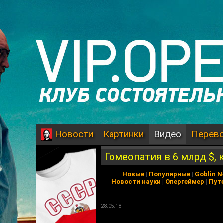
Картинки
Видео
Перев
Новости
Гомеопатия в 6 млрд $, 
Новые
|
Популярные
|
Goblin 
Новости науки
|
Опергеймер
|
Пут
28.05.18