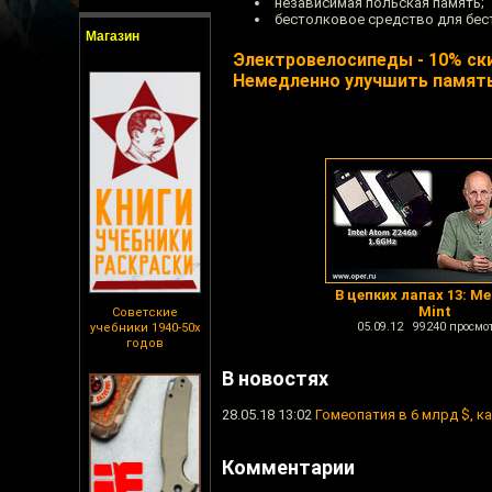
независимая польская память;
бестолковое средство для бес
Магазин
Электровелосипеды - 10% ски
Немедленно улучшить памят
В цепких лапах 13: М
Mint
Советские
05.09.12 99240 просмо
учебники 1940-50х
годов
В новостях
28.05.18 13:02
Гомеопатия в 6 млрд $, к
Комментарии