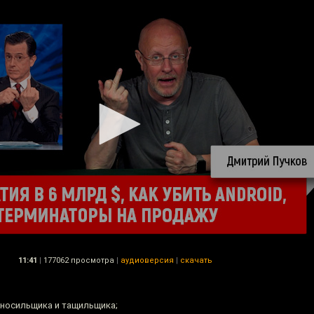
11:41
|
177062 просмотра
|
аудиоверсия
|
скачать
-носильщика и тащильщика;