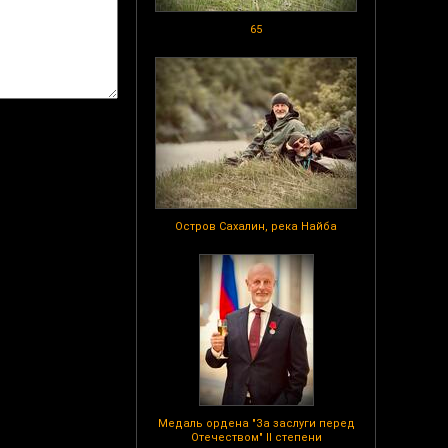
65
Остров Сахалин, река Найба
Медаль ордена "За заслуги перед
Отечеством" II степени