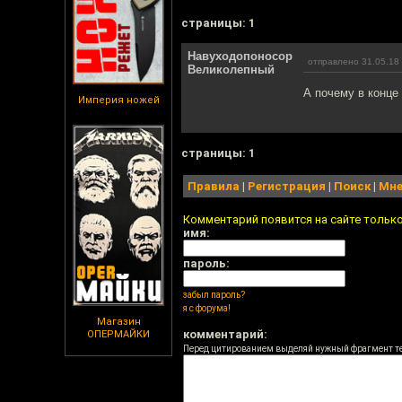
cтраницы: 1
Навуходопоносор
отправлено 31.05.18 
Великолепный
А почему в конце
Империя ножей
cтраницы: 1
Правила
|
Регистрация
|
Поиск
|
Мне
Комментарий появится на сайте тольк
имя:
пароль:
забыл пароль?
я с форума!
Магазин
комментарий:
ОПЕРМАЙКИ
Перед цитированием выделяй нужный фрагмент т