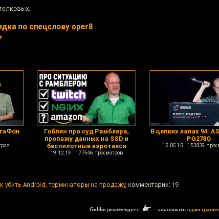
толковых.
дка по спецслову oper8
ь
егаФон
Гоблин про суд Рамблера,
В цепких лапах 94: A
пропажу данных на SSD и
PG278Q
тров
беспилотные аэротакси
12.05.15 153839 прос
19.12.19 177646 просмотров
ак убить Android, терминаторы на продажу
, комментарии: 19
Goblin рекомендует
заказывать
одностранич