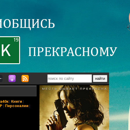
а40к
|
Книги
|
АР
|
Персоналии
|