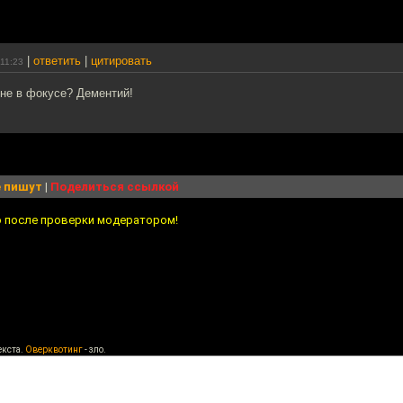
|
ответить
|
цитировать
11:23
 не в фокусе? Дементий!
 пишут
|
Поделиться ссылкой
о после проверки модератором!
екста.
Оверквотинг
- зло.