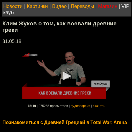
Новости
|
Картинки
|
Видео
|
Переводы
|
Магазин
|
VIP
клуб
Клим Жуков о том, как воевали древние
греки
31.05.18
15:19
|
275265 просмотров
|
аудиоверсия
|
скачать
Познакомиться с Древней Грецией в Total War: Arena