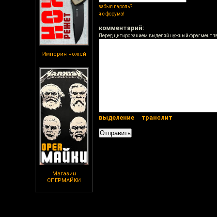
забыл пароль?
я с форума!
комментарий:
Перед цитированием выделяй нужный фрагмент т
Империя ножей
выделение
транслит
Магазин
ОПЕРМАЙКИ