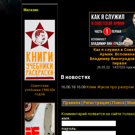
Магазин
Как я служил в Сове
Армии. Вспомина
Владимир Виноградов
первая
26.05.22 1437533 просм
В новостях
Советские
16.06.18 16:08
Клим Жуков про разгром
учебники 1940-50х
годов
Правила
|
Регистрация
|
Поиск
|
Мне
Комментарий появится на сайте тольк
имя:
пароль: