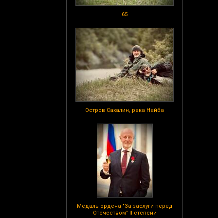
65
Остров Сахалин, река Найба
Медаль ордена "За заслуги перед
Отечеством" II степени