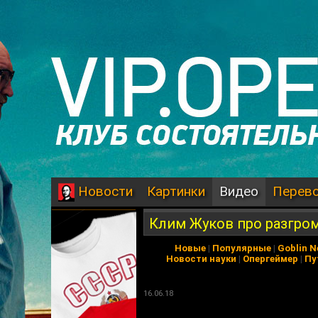
Картинки
Видео
Перев
Новости
Клим Жуков про разгро
Новые
|
Популярные
|
Goblin 
Новости науки
|
Опергеймер
|
Пу
16.06.18