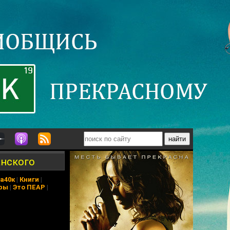
анского
а40к
|
Книги
|
ры
|
Это ПЕАР
|