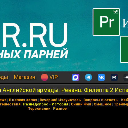
оды
Магазин
VIP
м Английской армады: Реванш Филиппа 2 Исп
News
|
В цепких лапах
|
Вечерний Излучатель
|
Вопросы и ответы
|
Каб
тешествия
|
Разведопрос
-
История
|
Синий Фил
|
Смешное
|
Трейле
Персоналии
|
Разное