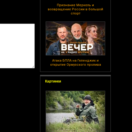
Признание Меркель и
возвращение России в большой
спорт
Атака БПЛА на Геленджик и
открытие Ормузского пролива
Картинки