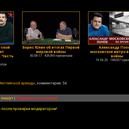
тской
Борис Юлин об итогах Первой
Александр Попо
ет
мировой войны
московское метро в
. Часть
30.08.17 429290 просмотров
войны
19.05.20 184357 прос
отра
 Английской армады
, комментарии: 54
 пишут
|
Поделиться ссылкой
о после проверки модератором!