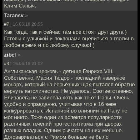
Клим Саныч.
Taransv
»
#7 |
16.06.18 20:55
Как тогда, так и сейчас там все стоят друг друга )
Готовы с улыбкой и поклонами вцепиться в глотки в
любое время и по любому случаю! )
zibel
»
#8 |
16.06.18 21:02
Англиканская церковь - детище Генриха VIII.
Собственно, Мария Тюдор - последний наверное
монарх, который на серьёзных щах пытался обратно
вернуть католичество. Не удалось. Соответственно,
Елизавета не зависела хоть как-то от Папы. Очень
удобно и оправданно, учитывая что в 16 веке
конкурировать с Испанией во влиянии на Папу не
мог никто. Тоже один из аспектов популярности
различных течений протестантизма при дворах
разных владык. Одним рычагом на них меньше.
Договариваться с Римом больше не было