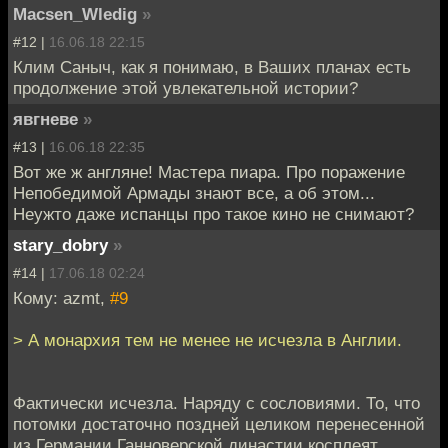
Macsen_Wledig
»
#12 |
16.06.18 22:15
Клим Саныч, как я понимаю, в Ваших планах есть
продолжение этой увлекательной истории?
явгневе
»
#13 |
16.06.18 22:35
Вот же ж англяне! Мастера пиара. Про поражение
Непобедимой Армады знают все, а об этом...
Неужто даже испанцы про такое кино не снимают?
stary_dobry
»
#14 |
17.06.18 02:24
Кому: azmt,
#9
> А монархия тем не менее не исчезла в Англии.
Фактически исчезла. Наряду с сословиями. То, что
потомки достаточно поздней целиком перенесенной
из Германии Ганноверской династии косплеят