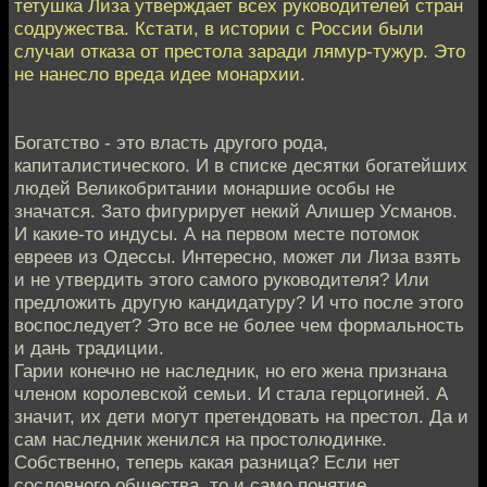
тетушка Лиза утверждает всех руководителей стран
содружества. Кстати, в истории с России были
случаи отказа от престола заради лямур-тужур. Это
не нанесло вреда идее монархии.
Богатство - это власть другого рода,
капиталистического. И в списке десятки богатейших
людей Великобритании монаршие особы не
значатся. Зато фигурирует некий Алишер Усманов.
И какие-то индусы. А на первом месте потомок
евреев из Одессы. Интересно, может ли Лиза взять
и не утвердить этого самого руководителя? Или
предложить другую кандидатуру? И что после этого
воспоследует? Это все не более чем формальность
и дань традиции.
Гарии конечно не наследник, но его жена признана
членом королевской семьи. И стала герцогиней. А
значит, их дети могут претендовать на престол. Да и
сам наследник женился на простолюдинке.
Собственно, теперь какая разница? Если нет
сословного общества, то и само понятие