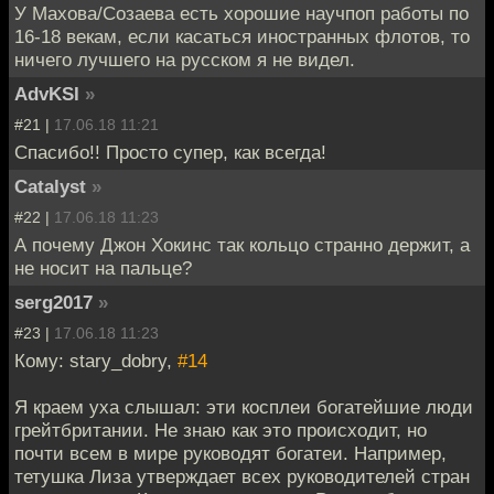
У Махова/Созаева есть хорошие научпоп работы по
16-18 векам, если касаться иностранных флотов, то
ничего лучшего на русском я не видел.
AdvKSI
»
#21 |
17.06.18 11:21
Спасибо!! Просто супер, как всегда!
Catalyst
»
#22 |
17.06.18 11:23
А почему Джон Хокинс так кольцо странно держит, а
не носит на пальце?
serg2017
»
#23 |
17.06.18 11:23
Кому: stary_dobry,
#14
Я краем уха слышал: эти косплеи богатейшие люди
грейтбритании. Не знаю как это происходит, но
почти всем в мире руководят богатеи. Например,
тетушка Лиза утверждает всех руководителей стран