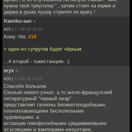
нужна твоя треуголка " , затем стоял на корме и
держа в руках пушку стрелял по врагу !
Kamiko-san
»
#25 |
17.06.18 14:15
Кому: htit,
#18
> один из супругов будет чёрным
...А второй - пакистанцем. :)
eryx
»
#26 |
17.06.18 14:15
Спасибо большое.
Сколько нового узнал, а то англо-французский
литературный "черный пиар"
представляет галеоны бегемотоподобными,
плохоплавающими бесполезными
чудовищами, а
испанцев гемофилийными средневековыми
эсэсовцами и вампирами-иезуитами,