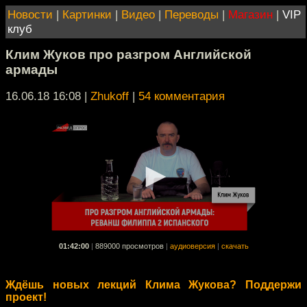
Новости
|
Картинки
|
Видео
|
Переводы
|
Магазин
|
VIP
клуб
Клим Жуков про разгром Английской
армады
16.06.18 16:08
|
Zhukoff
|
54 комментария
01:42:00
|
889000 просмотров
|
аудиоверсия
|
скачать
Ждёшь новых лекций Клима Жукова? Поддержи
проект!