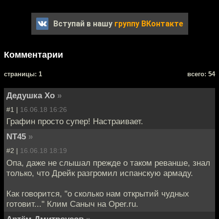
Вступай в нашу
группу ВКонтакте
Комментарии
cтраницы: 1
всего: 54
Дедушка Хо
»
#1 |
16.06.18 16:26
Графин просто супер! Настраивает.
NT45
»
#2 |
16.06.18 18:19
Опа, даже не слышал прежде о таком реванше, знал
только, что Дрейк разгромил испанскую армаду.
Как говорится, "о сколько нам открытий чудных
готовит..." Клим Саныч на Oper.ru.
Артём Дмитроусов
»