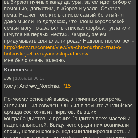
выбирают нужные кандидатуры, затем идет отбор с
помощью, допустим, выборов и уваля. Отказов
нема. Насчет того кто в списке самый богатый- я
даже мысли не допускаю, что члены королевской
семьи могут оказаться в списках форбса. гугла или
шмугла на первых местах. Камрад, зачем
придумывать для власти рода? Недавно посмотрел -
http://dentv.ru/content/view/vs-chto-nuzhno-znat-o-
britanskoj-elite-o-yanovskij-a-fursov/
мне было очень полезно.
Kommers
»
#35 |
18.06.18 06:15
Кому: Andrew_Nordmar,
#15
По-моему основной вывод в причинах разгрома
англичан был озвучен. Он был в том что Английская
армада состояла из пиратов, бывших
контрабандистов, и прочих бандитов всех мастей и
национальностей. Ввиду чего среди них возникали
споры, неповиновение, недисциплинированность, и
откровенные пьянство, грабёж, трусость, желание