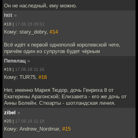
Он не наследный, ему можно.
htit
»
#18 |
17.06.18 09:51
Кому: stary_dobry,
#14
Всё идёт к первой однополой королевской чете,
причём один из супругов будет чёрным
Пепелац
»
#19 |
17.06.18 11:16
Кому: TUR75,
#16
Нет, именно Мария Тюдор, дочь Генриха 8 от
Екатерины Арагонской; Елизавета - его же дочь от
Анны Болейн. Стюарты - шотландская линия.
zibel
»
#20 |
17.06.18 11:18
Кому: Andrew_Nordmar,
#15