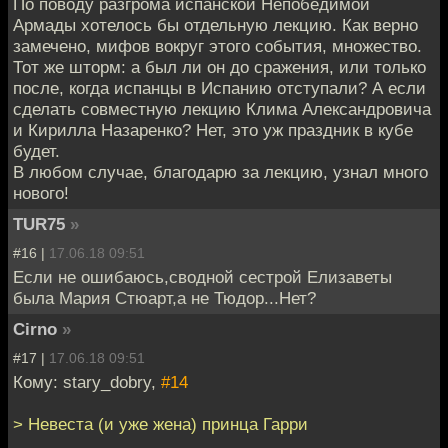
По поводу разгрома испанской Непобедимой
Армады хотелось бы отдельную лекцию. Как верно
замечено, мифов вокруг этого события, множество.
Тот же шторм: а был ли он до сражения, или только
после, когда испанцы в Испанию отступали? А если
сделать совместную лекцию Клима Александровича
и Кирилла Назаренко? Нет, это уж праздник в кубе
будет.
В любом случае, благодарю за лекцию, узнал много
нового!
TUR75
»
#16 |
17.06.18 09:51
Если не ошибаюсь,сводной сестрой Елизаветы
была Мария Стюарт,а не Тюдор...Нет?
Cirno
»
#17 |
17.06.18 09:51
Кому: stary_dobry,
#14
> Невеста (и уже жена) принца Гарри