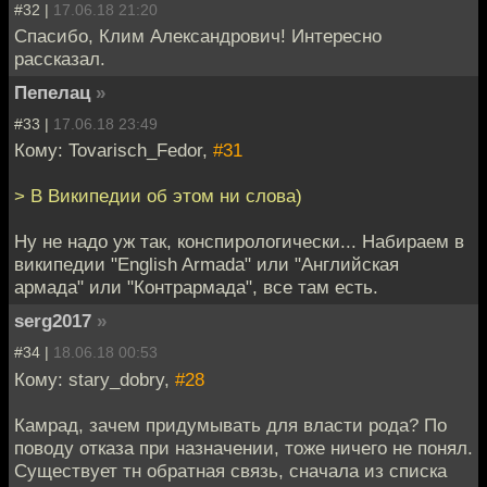
#32 |
17.06.18 21:20
Спасибо, Клим Александрович! Интересно
рассказал.
Пепелац
»
#33 |
17.06.18 23:49
Кому: Tovarisch_Fedor,
#31
> В Википедии об этом ни слова)
Ну не надо уж так, конспирологически... Набираем в
википедии "English Armada" или "Английская
армада" или "Контрармада", все там есть.
serg2017
»
#34 |
18.06.18 00:53
Кому: stary_dobry,
#28
Камрад, зачем придумывать для власти рода? По
поводу отказа при назначении, тоже ничего не понял.
Существует тн обратная связь, сначала из списка