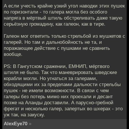
А если учесть крайне узкий угол наводки этих пушек
по горизонтали - то галера могла без особого
напряга в мёртвый штиль обстреливать даже такую
серьёзную громадину, как галеон, как в тире.
Галеон мог ответить только стрельбой из мушкетов с
галерей. Но там и дальнобойность не та, и
поражающее действие с пушками не сравнить
вообще.
PS: В Гангутском сражении, ЕМНИП, мёртвого
штиля не было. Так что маневрировать шведские
корабли могли. Но угнаться за галерами,
обходящими их за пределами дальности стрельбы
пушек - не имели возможности. В связи с чем
галеры без потерь мимо них проехали и десант
позже на Аланды доставили. А парусно-гребной
фрегат и несколько галер, запертых во шхерах - это
уж так, на закуску.
AlexEye70
»