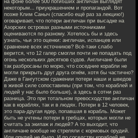
на фоне более 500 погибших англичан выглядят
некоторым... приукрашением и пропагандой. Вот
позже Клим Саныч (спасибо ещё раз за лекцию!)
оговаривает, что потери англичан при высадке на
Азорских островах разными источниками
оцениваются по разному. Хотелось бы и здесь
узнать, чьи это оценки: англичан, испанцев или
сравнение всех источников? Всё-таки слабо
верится, что 12 галер смогли почти не попадать под
огонь нескольких десятков судов. Англичане были
так разбросаны по морю, что соседние корабли не
могли прикрыть друг друга огнём, хотя бы частично?
Даже в Гангутском сражении потери наши и шведов
в живой силе сопоставимы (при том, что кораблей и
людей у нас было больше), а здесь в сотни раз
разница. Это при тотальном превосходстве англичан
как в кораблях, так и в людях. Потери в 12 человек,
это пара-другая ядер, попавшая в корабль. Может
быть не учтены потери в гребцах, которых могли не
считать за экипаж и людей? А то выходит, что
англичане вообще не стреляли с кормовых орудий.
Или орудий не было. И по соседству кораблей не