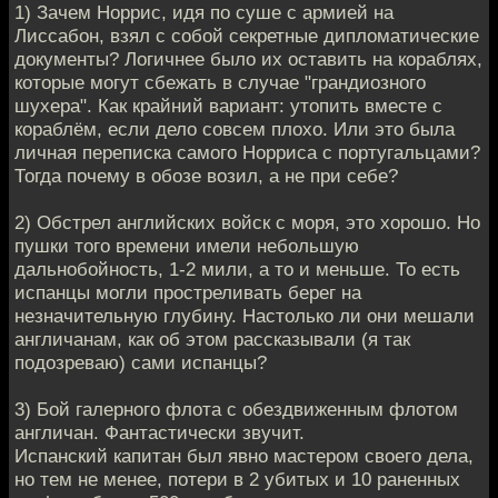
1) Зачем Норрис, идя по суше с армией на
Лиссабон, взял с собой секретные дипломатические
документы? Логичнее было их оставить на кораблях,
которые могут сбежать в случае "грандиозного
шухера". Как крайний вариант: утопить вместе с
кораблём, если дело совсем плохо. Или это была
личная переписка самого Норриса с португальцами?
Тогда почему в обозе возил, а не при себе?
2) Обстрел английских войск с моря, это хорошо. Но
пушки того времени имели небольшую
дальнобойность, 1-2 мили, а то и меньше. То есть
испанцы могли простреливать берег на
незначительную глубину. Настолько ли они мешали
англичанам, как об этом рассказывали (я так
подозреваю) сами испанцы?
3) Бой галерного флота с обездвиженным флотом
англичан. Фантастически звучит.
Испанский капитан был явно мастером своего дела,
но тем не менее, потери в 2 убитых и 10 раненных