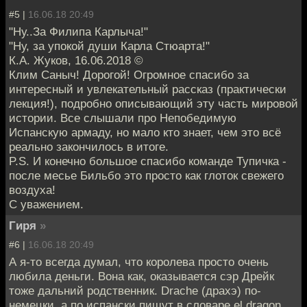
#5 |
16.06.18 20:49
"Ну..За Филипа Карлыча!"
"Ну, за упокой души Карла Стюарта!"
К.А. Жуков, 16.06.2018 ©
Клим Саныч! Дорогой! Огромное спасибо за
интересный и увлекательный рассказ (практически
лекция!), подробно описывающий эту часть мировой
истории. Все слышали про Непобедимую
Испанскую армаду, но мало кто знает, чем это всё
реально закончилось в итоге.
P.S. И конечно большое спасибо команде Тупичка -
после месье Бильбо это просто как глоток свежего
воздуха!
С уважением.
Гиря
»
#6 |
16.06.18 20:49
А я-то всегда думал, что королева просто очень
любила деньги. Вона как, оказывается сэр Дрейк
тоже дальний родственник. Drache (драхэ) по-
немецки, а по испански пишут в словаре el dragon,