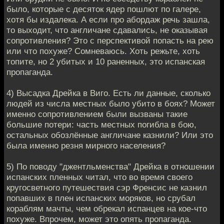
было, которые с десяток ядер пошлют по галере,
хотя бы издалека. А если про абордаж речь зашла,
то выходит, что англичане сдавались, не оказывая
сопротивления? Это с перспективой попасть на рею
или что похуже? Сомневаюсь. Хоть режьте, хоть
топите, но 2 убитых и 10 раненных, это испанская
пропаганда.
4) Высадка Дрейка в Виго. Есть ли данные, сколько
людей из числа местных было убито в боях? Может
именно сопротивлением были вызваны такие
большие потери: часть местных погибла в бою,
остальных обозлённые англичане казнили? Или это
была именно резня мирного населения?
5) По поводу "джентльменства" Дрейка в отношении
испанских пленных читал, что во время своего
кругосветного путешествия сэр Френсис не казнил
попавших в плен испанских моряков, но срубал
кораблям мачты, чем обрекал испанцев на кое-что
похуже. Впрочем, может это опять пропаганда.