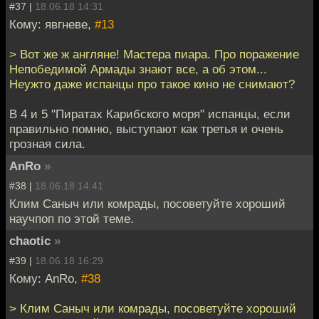
#37 |
18.06.18 14:31
Кому: явгневе,
#13
> Вот же ж англяне! Мастера пиара. Про поражение
Непобедимой Армады знают все, а об этом...
Неужто даже испанцы про такое кино не снимают?
В 4 и 5 "Пиратах Карибского моря" испанцы, если
правильно помню, выступают как третья и очень
грозная сила.
AnRo
»
#38 |
18.06.18 14:41
Клим Саныч или комрады, посоветуйте хороший
научпоп по этой теме.
chaotic
»
#39 |
18.06.18 16:29
Кому: AnRo,
#38
> Клим Саныч или комрады, посоветуйте хороший