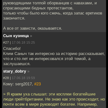
руководящими толпой оборванцев с навахами, и
спрасающими бедных протестантов,
только чтобы было кого сжечь, когда запас еретиков
закончится.
А все от зависти, оказывается.
Сын кузнеца
»
#27 |
17.06.18 15:25
Спасибо!
Клим Саныч так интересно за историю рассказывает,
что и сто лет не интересовался этой темой, а
заслушаешся.
stary_dobry
»
#28 |
17.06.18 19:59
Кому: serg2017,
#23
> Я краем уха слышал: эти косплеи богатейшие
люди грейтбритании. Не знаю как это происходит, но
почти всем в мире руководят богатеи. Например,