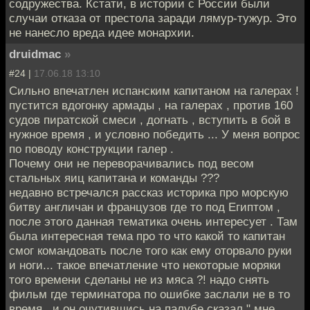
содружества. Кстати, в истории с России были
случаи отказа от престола заради лямур-тужур. Это
не нанесло вреда идее монархии.
druidmac
»
#24 |
17.06.18 13:10
Сильно впечатлен испанским капитаном на галерах !
пустится вдогонку армады , на галерах , против 160
судов пиратской смеси , догнать , вступить в бой в
нужное время , и условно победить ... У меня вопрос
по поводу конструкции галер .
Почему они не переворачивались под весом
стальных яиц капитана и команды ???
недавно встречался рассказ историка про морскую
битву англичан и французов где то под Египтом ,
после этого данная тематика очень интересует . Там
была интересная тема про то что какой то капитан
смог командовать после того как ему оторвало руки
и ноги... такое впечатление что некоторые моряки
того времени сделаны не из мяса ?! надо снять
фильм где терминатора по ошибке заслали не в то
время , и он очутившись на палубе сказал " мне