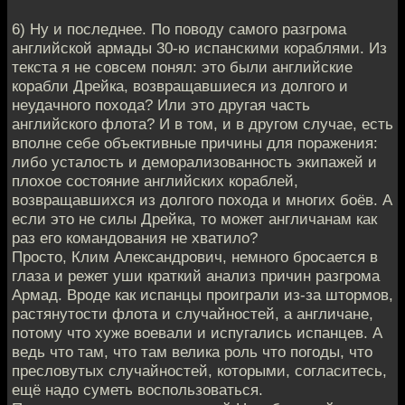
6) Ну и последнее. По поводу самого разгрома
английской армады 30-ю испанскими кораблями. Из
текста я не совсем понял: это были английские
корабли Дрейка, возвращавшиеся из долгого и
неудачного похода? Или это другая часть
английского флота? И в том, и в другом случае, есть
вполне себе объективные причины для поражения:
либо усталость и деморализованность экипажей и
плохое состояние английских кораблей,
возвращавшихся из долгого похода и многих боёв. А
если это не силы Дрейка, то может англичанам как
раз его командования не хватило?
Просто, Клим Александрович, немного бросается в
глаза и режет уши краткий анализ причин разгрома
Армад. Вроде как испанцы проиграли из-за штормов,
растянутости флота и случайностей, а англичане,
потому что хуже воевали и испугались испанцев. А
ведь что там, что там велика роль что погоды, что
пресловутых случайностей, которыми, согласитесь,
ещё надо суметь воспользоваться.