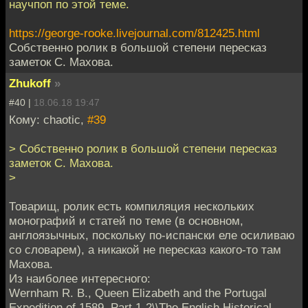
научпоп по этой теме.
https://george-rooke.livejournal.com/812425.html
Собственно ролик в большой степени пересказ
заметок С. Махова.
Zhukoff
»
#40 |
18.06.18 19:47
Кому: chaotic,
#39
> Собственно ролик в большой степени пересказ
заметок С. Махова.
>
Товарищ, ролик есть компиляция нескольких
монографий и статей по теме (в основном,
англоязычных, поскольку по-испански еле осиливаю
со словарем), а никакой не пересказ какого-то там
Махова.
Из наиболее интересного:
Wernham R. B., Queen Elizabeth and the Portugal
Expedition of 1589, Part 1-2\\The English Historical