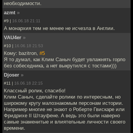
необходимости.
azmt
»
#9 |
16.06.18 21:11
А монархия тем не менее не исчезла в Англии.
VAU4er
»
#10 |
16.06.18 21:53
Кому: bazitron,
#5
Я то думал, как Клим Саныч будет увлажнять горло
без собеседника, а нет выкрутился с тостами)))
Djoser
»
#11 |
16.06.18 22:15
Классный ролик, спасибо!
Клим Саныч, сделайте ролики по интересным, но
широкому кругу малознакомым персонам истории.
Например многие не знают о Роберте Гвискаре или
Фридрихе II Штауфене. А ведь это были наверно
самые знаменитые и влиятельные личности своего
времени.