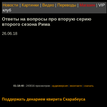
Новости
|
Картинки
|
Видео
|
Переводы
|
Магазин
|
VIP
клуб
Ответы на вопросы про вторую серию
второго сезона Рима
26.06.18
01:18:40
|
243016 просмотров
|
аудиоверсия
|
вконтакте
|
скачать
Поддержать денарием квирита Скарабеуса