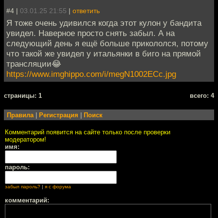
#4 |
03.01.25 21:55
|
ответить
Я тоже очень удивился когда этот кулон у бандита
увидел. Наверное просто снять забыл. А на
следующий день я ещё больше прикололся, потому
что такой же увидел у итальянки в биго на прямой
трансляции😂
https://www.imghippo.com/i/megN1002ECc.jpg
cтраницы: 1
всего: 4
Правила
|
Регистрация
|
Поиск
Комментарий появится на сайте только после проверки
модератором!
имя:
пароль:
забыл пароль?
|
я с форума
комментарий: