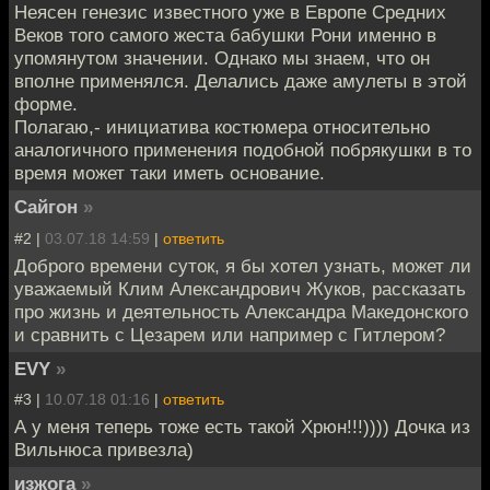
Неясен генезис известного уже в Европе Средних
Веков того самого жеста бабушки Рони именно в
упомянутом значении. Однако мы знаем, что он
вполне применялся. Делались даже амулеты в этой
форме.
Полагаю,- инициатива костюмера относительно
аналогичного применения подобной побрякушки в то
время может таки иметь основание.
Сайгон
»
#2 |
03.07.18 14:59
|
ответить
Доброго времени суток, я бы хотел узнать, может ли
уважаемый Клим Александрович Жуков, рассказать
про жизнь и деятельность Александра Македонского
и сравнить с Цезарем или например с Гитлером?
EVY
»
#3 |
10.07.18 01:16
|
ответить
А у меня теперь тоже есть такой Хрюн!!!)))) Дочка из
Вильнюса привезла)
изжога
»