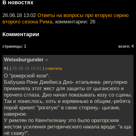
В новостях
26.06.18 13:02
Ответы на вопросы про вторую серию
второго сезона Рима
, комментарии: 26
Комментарии
cтраницы: 1
всего: 4
Weissburgunder
»
#1 |
26.06.18 15:01
|
ответить
О "рокерской козе".
Бабушка Рони Джеймса Дио- итальянка- регулярно
применяла этот жест для защиты от цыганского и
прочего сглаза. Дио начал показывать козу со сцены.
Так и понеслось, хоть и корявенько в общем,-ребята
порой кривят "рогатую" в свою сторону,- цыгане,
наверное.
У римлян по Квинтилиану это было ораторским
жестом усиления риторического накала вроде: "а ща
чё скажу!".