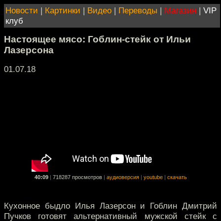
Новости
|
Картинки
|
Видео
|
Переводы
|
Магазин
|
VIP
клуб
Настоящее мясо: Гоблин-стейк от Ильи
Лазерсона
01.07.18
40:09
|
718287 просмотров
|
аудиоверсия
|
youtube
|
скачать
Кухонное быдло Илья Лазерсон и Гоблин Дмитрий
Пучков готовят альтернативный мужской стейк с