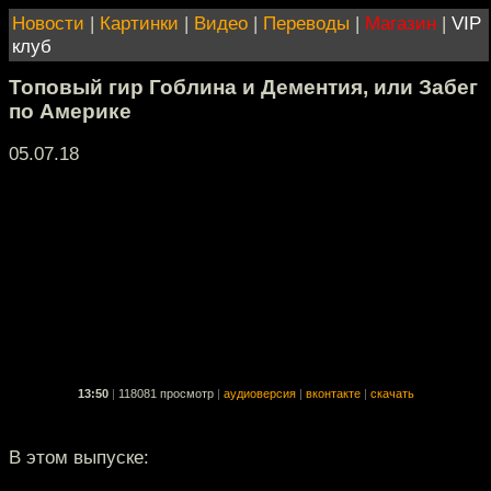
Новости
|
Картинки
|
Видео
|
Переводы
|
Магазин
|
VIP
клуб
Топовый гир Гоблина и Дементия, или Забег
по Америке
05.07.18
13:50
|
118081 просмотр
|
аудиоверсия
|
вконтакте
|
скачать
В этом выпуске: