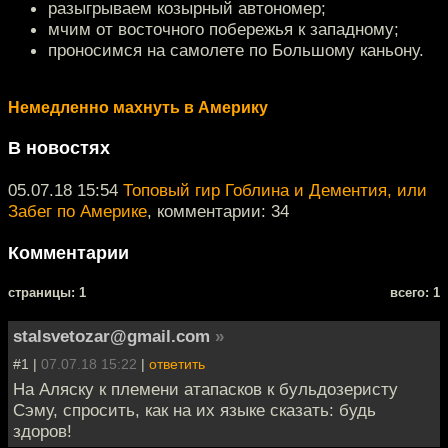
разыгрываем козырный автономер;
мчим от восточного побережья к западному;
проносимся на самолете по Большому каньону.
Немедленно махнуть в Америку
В новостях
05.07.18 15:54
Топовый гир Гоблина и Дементия, или
Забег по Америке
, комментарии: 34
Комментарии
cтраницы: 1
всего: 1
stalsvetozar@gmail.com
»
#1 |
07.07.18 15:22
|
ответить
На Аляску к племени атапасков к бульдозеристу
Сэму, спросить, как на их языке сказать: будь
здоров!