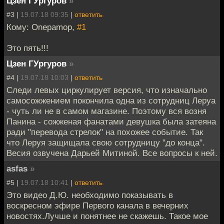
Цзен ГУргуров
»
#3 |
19.07.18 09:35
|
ответить
Кому: Onepamop,
#1
Это пять!!!
Цзен ГУргуров
»
#4 |
19.07.18 10:03
|
ответить
Следи левых циркулирует версия, что изначально
самосожжением покончила одна из сотрудниц Леруа
- чуть ли не в самом магазине. Поэтому вся возня
Панина - сожженая фанатами девушка была затеяна
ради "перевода стрелок" на похожее событие. Так
что Леруя защищала свою сотрудницу "до конца".
Весия озвучена Дарьей Митиной. Все вопросы к ней.
asfas
»
#5 |
19.07.18 10:41
|
ответить
Это видео Д.Ю. необходимо показывать в
воскресном эфире Первого канала в вечерних
новостях.Лучше и понятнее не скажешь. Такое мое