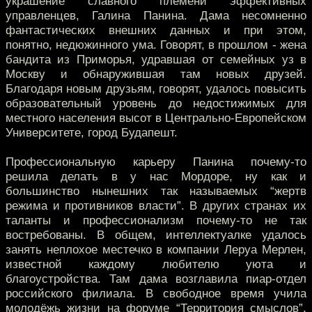
украшение славного племени эффективных
управленцев, Галина Панина. Дама несомненно
фантастических внешних данных и при этом,
понятно, недюжинного ума. Говорят, в прошлом - жена
бандита из Приморья, удравшая от семейных уз в
Москву и обнаружившая там новых друзей.
Благодаря новым друзьям, говорят, удалось повысить
образовательный уровень до недостижимых для
местного населения высот в Центрально-Европейском
Университете, город Будапешт.
Профессиональную карьеру Панина почему-то
решила делать в у нас Мордоре, ну как и
большинство нынешних так называемых “жертв
режима и противников власти”. В других странах их
таланты и профессионализм почему-то не так
востребованы. В общем, интеллектуалке удалось
занять неплохое местечко в компании Леруа Мерлен,
известной каждому любителю уюта и
благоустройства. Там дама возглавила пиар-отдел
российского филиала. В свободное время учила
молодёжь жизни на форуме “Территория смыслов”,