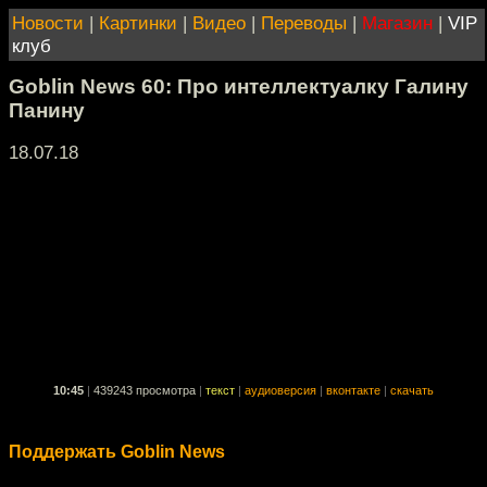
Новости
|
Картинки
|
Видео
|
Переводы
|
Магазин
|
VIP
клуб
Goblin News 60: Про интеллектуалку Галину
Панину
18.07.18
10:45
|
439243 просмотра
|
текст
|
аудиоверсия
|
вконтакте
|
скачать
Поддержать Goblin News