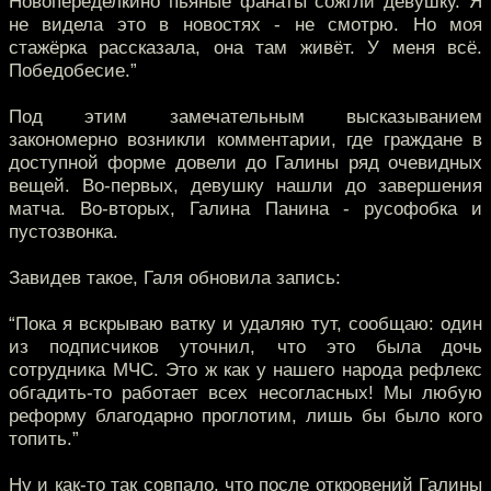
Новопеределкино пьяные фанаты сожгли девушку. Я
не видела это в новостях - не смотрю. Но моя
стажёрка рассказала, она там живёт. У меня всё.
Победобесие.”
Под этим замечательным высказыванием
закономерно возникли комментарии, где граждане в
доступной форме довели до Галины ряд очевидных
вещей. Во-первых, девушку нашли до завершения
матча. Во-вторых, Галина Панина - русофобка и
пустозвонка.
Завидев такое, Галя обновила запись:
“Пока я вскрываю ватку и удаляю тут, сообщаю: один
из подписчиков уточнил, что это была дочь
сотрудника МЧС. Это ж как у нашего народа рефлекс
обгадить-то работает всех несогласных! Мы любую
реформу благодарно проглотим, лишь бы было кого
топить.”
Ну и как-то так совпало, что после откровений Галины