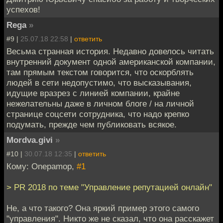
успехов!
Rega
»
#9 |
25.07.18 22:58
|
ответить
Весьма странная история. Недавно довелось читать
внутренний документ одной американской компании,
там прямым текстом говорится, что оскорблять
людей в сети недопустимо, что высказывания,
идущие вразрез с линией компании, крайне
нежелательны даже в личном блоге / на личной
странице соцсети сотрудника, что надо крепко
подумать, прежде чем публиковать всякое.
Mordva.givi
»
#10 |
30.07.18 12:35
|
ответить
Кому: Onepamop,
#1
> PR 2018 по теме "Управление репутацией онлайн"
Не, а что такого? Она яркий пример этого самого
"управления". Никто же не сказал, что она расскажет