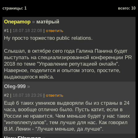
cтраницы: 1
всего: 10
Onepamop
»
матёрый
#1 |
18.07.18 22:08
|
ответить
Ну просто торжество public relations.
Слышал, в октябре сего года Галина Панина будет
выступать на специализированной конференции PR
2018 по теме "Управление репутацией онлайн".
Наверное, поделится и опытом этого, простите,
выдающегося кейса.
Oleg-999
»
#2 |
18.07.18 23:26
|
ответить
Ещё б таких умников выдворяли бы из страны в 24
часа, вообще отлично было. Пусть катит, если в
России не нравится. Чем меньше будет у нас таких
"интеллектуалов", тем лучше для нас. Как говорил
В.И. Ленин - "Лучше меньше, да лучше".