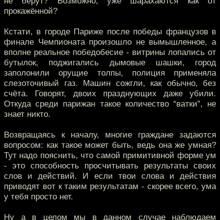
не берут? Возможно, уже шарахаются как от
прокажённой?
Кстати, в городе Париже после победы французов в
финале Чемпионата произошло не вымышленное, а
вполне реальное победобесие - витрины лопались от
бутылок, поджигались дымовые шашки, город
заполонили орущие толпы, полиция применяла
слезоточивый газ. Машин сожгли, как обычно, без
счёта. Говорят, двоих празднующих даже убили.
Откуда среди парижан такое количество “ватки”, не
знает никто.
Возвращаясь к началу, многие граждане задаются
вопросом: как такое может быть, ведь она же умная?
Тут надо пояснить, что самой примитивной форме ум
- это способность просчитывать результаты своих
слов и действий. И если твои слова и действия
приводят вот к таким результатам - скорее всего, ума
у тебя просто нет.
Ну а в целом мы в данном случае наблюдаем