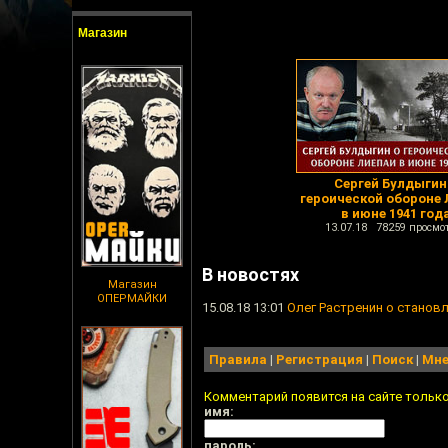
Магазин
Сергей Булдыгин
героической обороне 
в июне 1941 год
13.07.18 78259 просмо
В новостях
Магазин
ОПЕРМАЙКИ
15.08.18 13:01
Олег Растренин о станов
Правила
|
Регистрация
|
Поиск
|
Мне
Комментарий появится на сайте тольк
имя:
пароль: