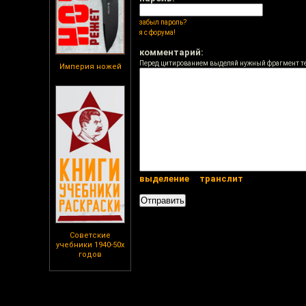
забыл пароль?
я с форума!
комментарий:
Перед цитированием выделяй нужный фрагмент т
Империя ножей
выделение
транслит
Советские
учебники 1940-50х
годов