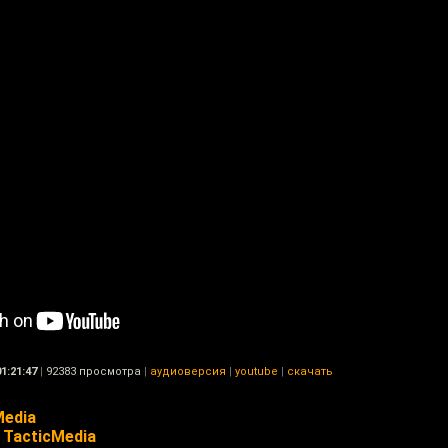
01:21:47
|
92383 просмотра
|
аудиоверсия
|
youtube
|
скачать
Media
TacticMedia