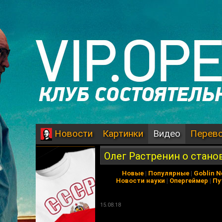
Картинки
Видео
Перев
Новости
Олег Растренин о стан
Новые
|
Популярные
|
Goblin 
Новости науки
|
Опергеймер
|
Пу
15.08.18