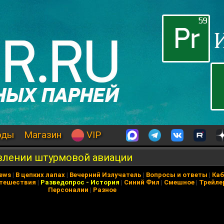
оды
Магазин
VIP
овлении штурмовой авиации
News
|
В цепких лапах
|
Вечерний Излучатель
|
Вопросы и ответы
|
Каб
тешествия
|
Разведопрос
-
История
|
Синий Фил
|
Смешное
|
Трейле
Персоналии
|
Разное