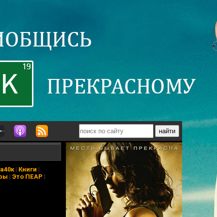
а40к
|
Книги
|
ры
|
Это ПЕАР
|