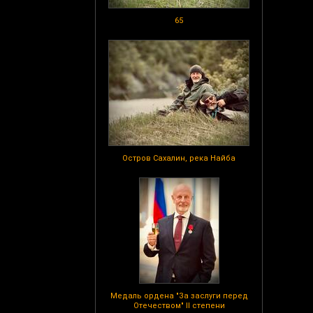
65
Остров Сахалин, река Найба
Медаль ордена "За заслуги перед
Отечеством" II степени