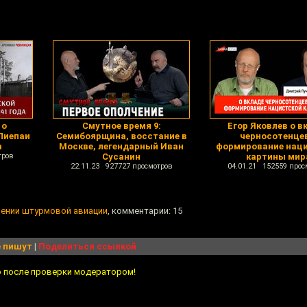
 о
Смутное время 9:
Егор Яковлев о в
Лиепаи
Семибоярщина, восстание в
черносотенцев
а
Москве, легендарный Иван
формирование нац
тров
Сусанин
картины мир
22.11.23 927727 просмотров
04.01.21 152559 прос
лении штурмовой авиации
, комментарии: 15
 пишут
|
Поделиться ссылкой
о после проверки модератором!