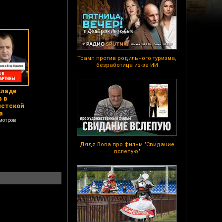
Трамп против родильного туризма,
безработица из-за ИИ
кладе
 в
истской
а
мотров
Дядя Вова про фильм "Свидание
вслепую"