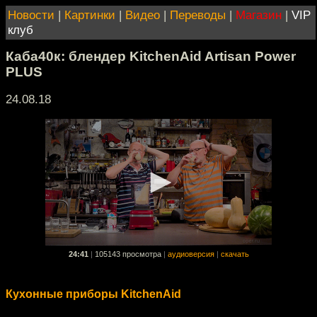
Новости
|
Картинки
|
Видео
|
Переводы
|
Магазин
|
VIP
клуб
Каба40к: блендер KitchenAid Artisan Power
PLUS
24.08.18
24:41
|
105143 просмотра
|
аудиоверсия
|
скачать
Кухонные приборы KitchenAid