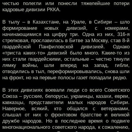
честью полегли или понесли тяжелейшие потери
кадровые дивизии РККА.
В тылу – в Казахстане, на Урале, в Сибири – шло
формирование новых дивизий, с номерами,
начинающимися на цифру три. Одна из них, 316-я
стрелковая, прославилась в Битве за Москву, став 8-й
гвардейской Панфиловской дивизией. Однако
«триста каких-то» дивизий было много. Какие-то из
них стали гвардейскими, остальные – честно тянули
лямку войны, шли вперед на запад, гибли,
отводились в тыл, переформировывались, снова шли
на фронт, но на первые полосы газет попадали редко.
В этих дивизиях воевали люди со всего Советского
Союза – русские, белорусы, украинцы, казахи, евреи,
кавказцы, представители малых народов Сибири.
Наверное, всякий, кто общался с ветеранами,
слышал от них о фронтовом братстве и великой
дружбе народов. Но в последнее время о подвиге
многонационального советского народа, к сожалению,