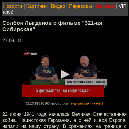
Новости
|
Картинки
|
Видео
|
Переводы
|
Магазин
|
VIP
клуб
Солбон Лыгденов о фильме "321-ая
Сибирская"
27.08.18
01:13:59
|
93166 просмотров
|
аудиоверсия
|
скачать
22 июня 1941 года началась Великая Отечественная
война. Нацистская Германия, а с ней и вся Европа,
напали на нашу страну. В сражениях на границе с