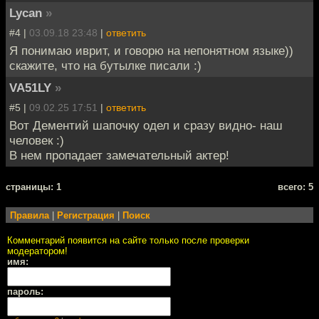
Lycan
»
#4 |
03.09.18 23:48
|
ответить
Я понимаю иврит, и говорю на непонятном языке))
скажите, что на бутылке писали :)
VA51LY
»
#5 |
09.02.25 17:51
|
ответить
Вот Дементий шапочку одел и сразу видно- наш
человек :)
В нем пропадает замечательный актер!
cтраницы: 1
всего: 5
Правила
|
Регистрация
|
Поиск
Комментарий появится на сайте только после проверки
модератором!
имя:
пароль: