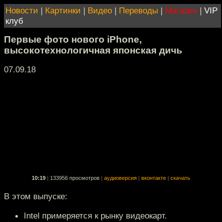
Новости
|
Картинки
|
Видео
|
Переводы
|
Магазин
|
VIP
клуб
Первые фото нового iPhone,
высокотехнологичная японская дичь
07.09.18
10:19
|
133956 просмотров
|
аудиоверсия
|
вконтакте
|
скачать
В этом выпуске:
Intel примеряется к рынку видеокарт.