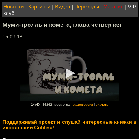
Новости
|
Картинки
|
Видео
|
Переводы
|
Магазин
|
VIP
клуб
Муми-тролль и комета, глава четвертая
15.09.18
14:40
|
56242 просмотра
|
аудиоверсия
|
скачать
Поддерживай проект и слушай интересные книжки в
исполнении Goblina!