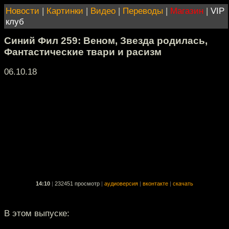
Новости
|
Картинки
|
Видео
|
Переводы
|
Магазин
|
VIP
клуб
Синий Фил 259: Веном, Звезда родилась,
Фантастические твари и расизм
06.10.18
14:10
|
232451 просмотр
|
аудиоверсия
|
вконтакте
|
скачать
В этом выпуске: