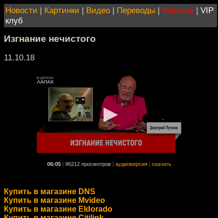
Новости
|
Картинки
|
Видео
|
Переводы
|
Магазин
|
VIP
клуб
Изгнание нечистого
11.10.18
06:05
|
96212 просмотров
|
аудиоверсия
|
скачать
Купить в магазине DNS
Купить в магазине Mvideo
Купить в магазине Eldorado
Купить в магазине Citilink