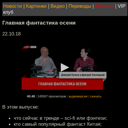
Новости
|
Картинки
|
Видео
|
Переводы
|
Магазин
|
VIP
клуб
Главная фантастика осени
22.10.18
40:48
|
145507 просмотров
|
аудиоверсия
|
скачать
В этом выпуске:
что сейчас в тренде – sci-fi или фэнтези;
кто самый популярный фантаст Китая;