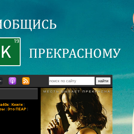
а40к
|
Книги
|
ры
|
Это ПЕАР
|