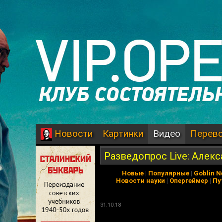
Картинки
Видео
Перев
Новости
Разведопрос Live: Алек
Новые
|
Популярные
|
Goblin 
Новости науки
|
Опергеймер
|
Пу
31.10.18