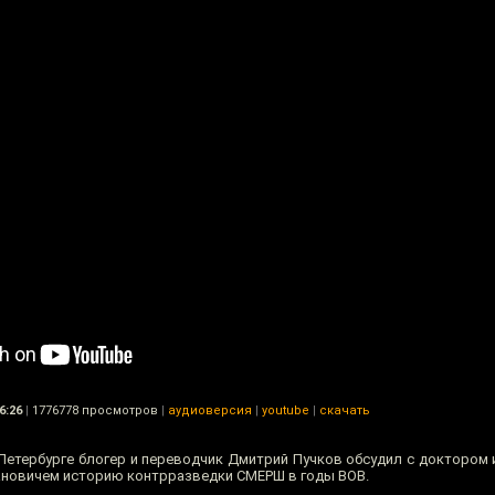
6:26
|
1776778 просмотров
|
аудиоверсия
|
youtube
|
скачать
Петербурге блогер и переводчик Дмитрий Пучков обсудил с доктором и
новичем историю контрразведки СМЕРШ в годы ВОВ.