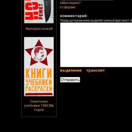
забыл пароль?
я с форума!
комментарий:
Перед цитированием выделяй нужный фрагмент т
Империя ножей
выделение
транслит
Советские
учебники 1940-50х
годов