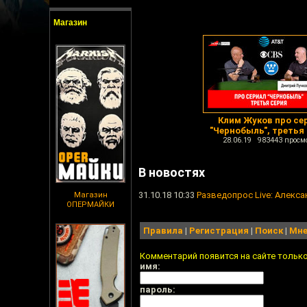
Магазин
Клим Жуков про се
"Чернобыль", третья
28.06.19 983443 просм
В новостях
31.10.18 10:33
Разведопрос Live: Алекс
Магазин
ОПЕРМАЙКИ
Правила
|
Регистрация
|
Поиск
|
Мне
Комментарий появится на сайте тольк
имя:
пароль: