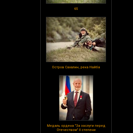
65
Остров Сахалин, река Найба
Медаль ордена "За заслуги перед
Отечеством" II степени