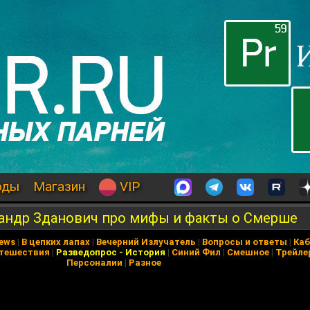
оды
Магазин
VIP
сандр Зданович про мифы и факты о Смерше
News
|
В цепких лапах
|
Вечерний Излучатель
|
Вопросы и ответы
|
Каб
тешествия
|
Разведопрос
-
История
|
Синий Фил
|
Смешное
|
Трейле
Персоналии
|
Разное