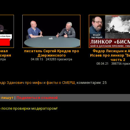
риал
писатель Сергей Кредов про
Федор Лисицын и А
 серия
Дзержинского
Исаев про линкор "Б
отра
04.08.15 243283 просмотра
часть 2
08.04.21 388756 прос
андр Зданович про мифы и факты о СМЕРШ
, комментарии: 25
 пишут
|
Поделиться ссылкой
о после проверки модератором!