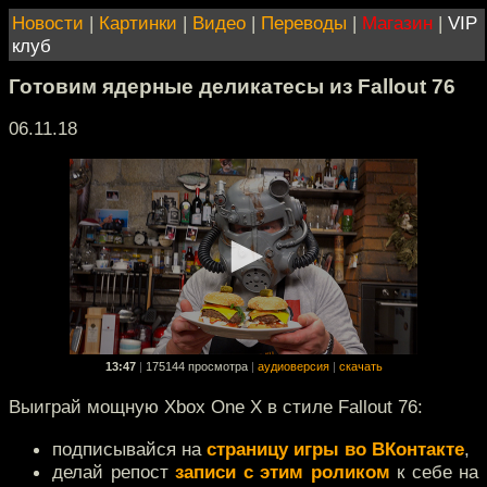
Новости
|
Картинки
|
Видео
|
Переводы
|
Магазин
|
VIP
клуб
Готовим ядерные деликатесы из Fallout 76
06.11.18
13:47
|
175144 просмотра
|
аудиоверсия
|
скачать
Выиграй мощную Xbox One X в стиле Fallout 76:
подписывайся на
страницу игры во ВКонтакте
,
делай репост
записи с этим роликом
к себе на