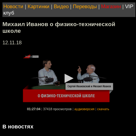
Новости
|
Картинки
|
Видео
|
Переводы
|
Магазин
|
VIP
клуб
Михаил Иванов о физико-технической
школе
12.11.18
01:27:04
|
37418 просмотров
|
аудиоверсия
|
скачать
В новостях