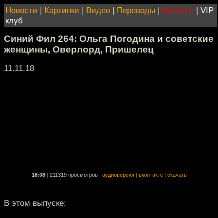
Новости
|
Картинки
|
Видео
|
Переводы
|
Магазин
|
VIP
клуб
Синий Фил 264: Ольга Погодина и советские
женщины, Оверлорд, Пришелец
11.11.18
18:08
|
211319 просмотров
|
аудиоверсия
|
вконтакте
|
скачать
В этом выпуске: