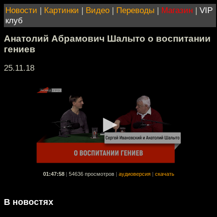
Новости
|
Картинки
|
Видео
|
Переводы
|
Магазин
|
VIP
клуб
Анатолий Абрамович Шалыто о воспитании
гениев
25.11.18
01:47:58
|
54636 просмотров
|
аудиоверсия
|
скачать
В новостях