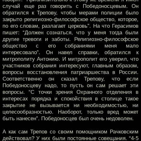
случай еще раз говорить с Победоносцевым. Он
обратился к Трепову, чтобы мерами полиции было
закрыто религиозно-философское общество, которое,
по его словам, разлагает церковь”. На что Герасимов
пишет: “Должен сознаться, что у меня тогда были
другие тревоги и заботы. Религиозно-философское
общество с его собраниями меня мало
интересовало”. Он навел справки, обратился к
митрополиту Антонию. И митрополит его уверил, что
участников собрания интересуют, главным образом,
вопросы восстановления патриаршества в России.
Соответственно он сказал Трепову, что если
Победоносцеву надо, то пусть он сам решает эти
вопросы. “С точки зрения Охранного отделения в
интересах порядка и спокойствия в столице такое
закрытие не вызывается ни необходимостью, ни
целесообразностью. Наоборот, только вред может
быть нанесен”. Победоносцев был очень недоволен.
А как сам Трепов со своим помощником Рачковским
действовал? У них были постоянные совещания. “4-5