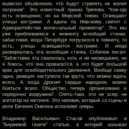
вывесил объявление, что будут стрелять не жалея
патронов”. Это известный приказ Трепова. “Кое-где
есть освещение, но на Морской темно. Освещают
улицы кострами. А вдоль по Невскому светит с
Адмиралтейства колоссальный прожектор”. Это мы
уже приближаемся к моменту всеобщей стачки,
забастовки, когда Петербург погрузился в темноту, то
есть, улицы освещаются кострами. И когда
развернулась эта всеобщая стачка, Собинов писал:
“Забастовка эта свалилась хоть и не неожиданно, но
я боюсь, что она провалится, а это будет большой
крах для освободительного движения. Вообще скажу
одно, реакция наступила так круто, что можно ждать
всего. А когда дрогнет сердце народное, можно
бояться всего. Общество теперь организовано и
порядочно вооружено”. Опять-таки, это не эсер, не
агитатор на митинге. Это человек, который со сцены в
роли Евгения Онегина исполняет оперы.
Владимир Васильевич Стасов опубликовал в
“Биржевой газете” статью, в которой называл