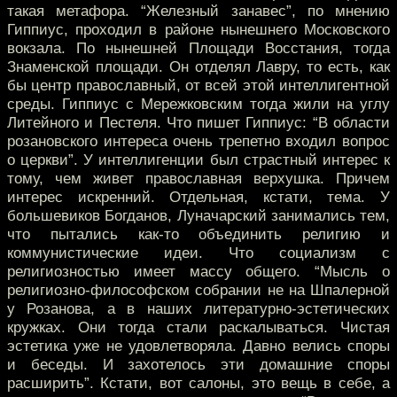
такая метафора. “Железный занавес”, по мнению
Гиппиус, проходил в районе нынешнего Московского
вокзала. По нынешней Площади Восстания, тогда
Знаменской площади. Он отделял Лавру, то есть, как
бы центр православный, от всей этой интеллигентной
среды. Гиппиус с Мережковским тогда жили на углу
Литейного и Пестеля. Что пишет Гиппиус: “В области
розановского интереса очень трепетно входил вопрос
о церкви”. У интеллигенции был страстный интерес к
тому, чем живет православная верхушка. Причем
интерес искренний. Отдельная, кстати, тема. У
большевиков Богданов, Луначарский занимались тем,
что пытались как-то объединить религию и
коммунистические идеи. Что социализм с
религиозностью имеет массу общего. “Мысль о
религиозно-философском собрании не на Шпалерной
у Розанова, а в наших литературно-эстетических
кружках. Они тогда стали раскалываться. Чистая
эстетика уже не удовлетворяла. Давно велись споры
и беседы. И захотелось эти домашние споры
расширить”. Кстати, вот салоны, это вещь в себе, а