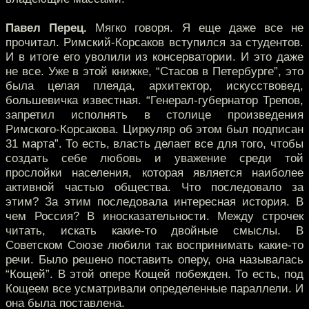
Павел Перец.
Мягко говоря. Я еще даже все не
прочитал. Римский-Корсаков вступился за студентов.
И в итоге его уволили из консерватории. И это даже
не все. Уже в этой книжке, “Стасов в Петербурге”, это
была целая плеяда, архитектор, искусствовед,
большевичка известная. “Генерал-губернатор Трепов,
запретил исполнять в столице произведения
Римского-Корсакова. Циркуляр об этом был подписан
31 марта”. То есть, власть делает все для того, чтобы
создать себе любовь и уважение среди той
прослойки населения, которая является наиболее
активной частью общества. Что последовало за
этим? За этим последовала интересная история. В
чем Россия? В иносказательности. Между строчек
читать, искать какие-то двойные смыслы. В
Советском Союзе любили так воспринимать какие-то
речи. Было решено поставить оперу, она называлась
“Кощей”. В этой опере Кощей побежден. То есть, под
Кощеем все усматривали определенные параллели. И
она была поставлена.