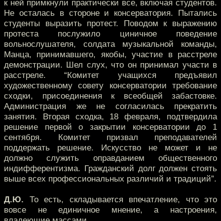
к ней примкнули практически все, включая студентов.
Не осталась в стороне и консерватория. Пытались
студенты выразить протест. Поводом к выражению
протеста послужило циничное поведение
вольнослушателя, солдата музыкальной команды,
Манца, принимавшего, якобы, участие в расстреле
демонстрации. Шел слух, что он принимал участи в
расстреле. “Комитет учащихся предъявил
художественному совету консерватории требование
сходки, присоединения к всеобщей забастовке.
Администрация же не согласилась прекратить
занятия. Вторая сходка, 18 февраля, подтвердила
решение первой о закрытии консерватории до 1
сентября. Комитет призвал преподавателей
поддержать решение. Искусство не может и не
должно служить оправданием общественного
индифферентизма. Гражданский долг должен стоять
выше всех профессиональных различий и традиций”.
Д.Ю.
То есть, складывается впечатление, что это
вовсе не единичное мнение, а настроения,
владеющие массами.