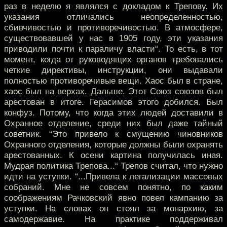
раз в неделю я являлся с докладом к Трепову. Их
указания отличались неопределенностью,
сбивчивостью и противоречивостью. В атмосфере,
существовавшей у нас в 1905 году, эти указания
приводили почти к параличу власти“. То есть, в тот
момент, когда от руководящих органов требовались
четкие директивы, инструкции, они выдавали
полностью противоречивые вещи. Хаос был в стране,
хаос был на верхах. Дальше. Этот Союз союзов был
арестован в итоге. Герасимов этого добился. Был
конфуз. Потому, что когда этих людей доставили в
Охранное отделение, среди них был даже тайный
советник. “Это привело к смущению чиновников
Охранного отделения, которые должны были охранять
арестованных. К осени картина получилась иная.
Мудрая политика Трепова...“ Трепов считал, что нужно
идти на уступки. “...Привела к легализации массовых
собраний. Мне не совсем понятно, по каким
соображениям Рачковский явно повел кампанию за
уступки. На словах он стоял за монархию, за
самодержавие. На практике поддерживал