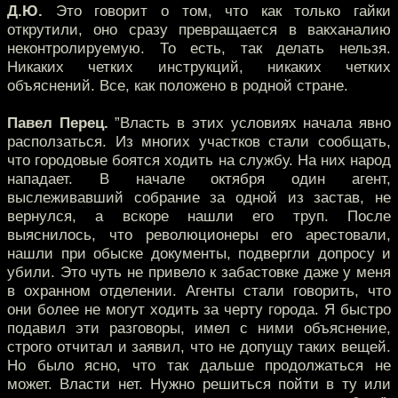
Д.Ю.
Это говорит о том, что как только гайки
открутили, оно сразу превращается в вакханалию
неконтролируемую. То есть, так делать нельзя.
Никаких четких инструкций, никаких четких
объяснений. Все, как положено в родной стране.
Павел Перец.
”Власть в этих условиях начала явно
расползаться. Из многих участков стали сообщать,
что городовые боятся ходить на службу. На них народ
нападает. В начале октября один агент,
выслеживавший собрание за одной из застав, не
вернулся, а вскоре нашли его труп. После
выяснилось, что революционеры его арестовали,
нашли при обыске документы, подвергли допросу и
убили. Это чуть не привело к забастовке даже у меня
в охранном отделении. Агенты стали говорить, что
они более не могут ходить за черту города. Я быстро
подавил эти разговоры, имел с ними объяснение,
строго отчитал и заявил, что не допущу таких вещей.
Но было ясно, что так дальше продолжаться не
может. Власти нет. Нужно решиться пойти в ту или