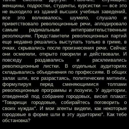
женщины, подростки, студенты, курсистки — все это
не выходило из зданий высших учебных заведений,
все это волновалось, шумело, слушало и
приветствовало революционные речи, аплодировало
самым радикальным антиправительственным
резолюциям. Представители революционных партий
еще недавно решались выступать только в гриме, в
очках, скрывались после произнесения речи. Сейчас
они осмелели, открыто говорили и действовали. И
повсюду раздавались и расклеивались
революционные листки. В отдельных аудиториях
складывались объединения по профессиям. В общих
залах шли, все разрастаясь, политические митинги,
формулируя перед сменяющимися толпами
революционные программы и лозунги. У аудитории,
отведенной под собрание городовых, висел плакат:
“Товарищи городовые, собирайтесь поговорить о
своих нуждах“. И мои агенты видели, как некоторые
городовые в форме шли в эту аудиторию“. Как тебе
обстановка?