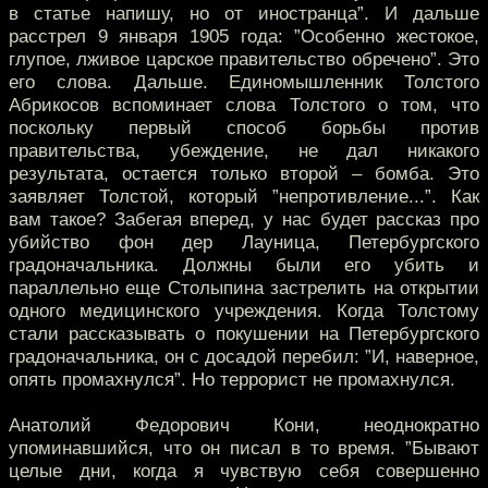
в статье напишу, но от иностранца”. И дальше
расстрел 9 января 1905 года: ”Особенно жестокое,
глупое, лживое царское правительство обречено”. Это
его слова. Дальше. Единомышленник Толстого
Абрикосов вспоминает слова Толстого о том, что
поскольку первый способ борьбы против
правительства, убеждение, не дал никакого
результата, остается только второй – бомба. Это
заявляет Толстой, который ”непротивление...”. Как
вам такое? Забегая вперед, у нас будет рассказ про
убийство фон дер Лауница, Петербургского
градоначальника. Должны были его убить и
параллельно еще Столыпина застрелить на открытии
одного медицинского учреждения. Когда Толстому
стали рассказывать о покушении на Петербургского
градоначальника, он с досадой перебил: ”И, наверное,
опять промахнулся”. Но террорист не промахнулся.
Анатолий Федорович Кони, неоднократно
упоминавшийся, что он писал в то время. ”Бывают
целые дни, когда я чувствую себя совершенно