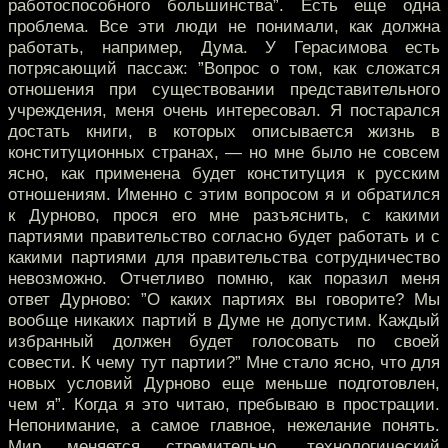
работоспособного большинства”. Есть еще одна
проблема. Все эти люди не понимали, как должна
работать, например, Дума. У Герасимова есть
потрясающий пассаж: ”Вопрос о том, как сложатся
отношения при существовании представительного
учреждения, меня очень интересовал. Я постарался
достать книги, в которых описывается жизнь в
конституционных странах, — но мне было не совсем
ясно, как применена будет конституция к русским
отношениям. Именно с этим вопросом я и обратился
к Дурново, прося его мне разъяснить, с какими
партиями правительство согласно будет работать и с
какими партиями для правительства сотрудничество
невозможно. Отчетливо помню, как поразил меня
ответ Дурново: ”О каких партиях вы говорите? Мы
вообще никаких партий в Думе не допустим. Каждый
избранный должен будет голосовать по своей
совести. К чему тут партии?” Мне стало ясно, что для
новых условий Дурново еще меньше подготовлен,
чем я”. Когда я это читаю, пребываю в прострации.
Непонимание, а самое главное, нежелание понять.
Мир меняется стремительно, технологический