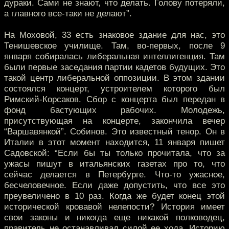
дураки. Сами не знают, что делать. Голову потеряли,
а главного все-таки не делают”.
На Моховой, 33 есть знаковое здание для нас, это
Тенишевское училище. Там, во-первых, после 9
января собиралась либеральная интеллигенция. Там
были первые заседания партии кадетов будущих. Это
такой центр либеральной оппозиции. В этом здании
состоялся концерт, устроителем которого был
Римский-Корсаков. Сбор с концерта был передан в
фонд бастующих рабочих. Молодежь,
присутствующая на концерте, закончила вечер
“Варшавянкой”. Собинов. Это известный тенор. Он в
Италии в этот момент находится, 11 января пишет
Садовской: “Если бы ты только прочитала, что за
ужасы пишут в итальянских газетах про то, что
сейчас делается в Петербурге. Что-то ужасное,
бесчеловечное. Если даже допустить, что все это
преувеличено в 10 раз. Когда же будет конец этой
исторической кровавой нелепости? История имеет
свои законы и никогда еще никакой полководец,
правитель не останавливал силой ее хода. Историю