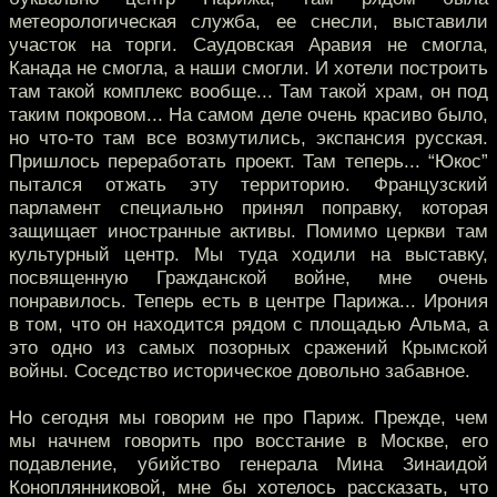
метеорологическая служба, ее снесли, выставили
участок на торги. Саудовская Аравия не смогла,
Канада не смогла, а наши смогли. И хотели построить
там такой комплекс вообще... Там такой храм, он под
таким покровом... На самом деле очень красиво было,
но что-то там все возмутились, экспансия русская.
Пришлось переработать проект. Там теперь... “Юкос”
пытался отжать эту территорию. Французский
парламент специально принял поправку, которая
защищает иностранные активы. Помимо церкви там
культурный центр. Мы туда ходили на выставку,
посвященную Гражданской войне, мне очень
понравилось. Теперь есть в центре Парижа... Ирония
в том, что он находится рядом с площадью Альма, а
это одно из самых позорных сражений Крымской
войны. Соседство историческое довольно забавное.
Но сегодня мы говорим не про Париж. Прежде, чем
мы начнем говорить про восстание в Москве, его
подавление, убийство генерала Мина Зинаидой
Коноплянниковой, мне бы хотелось рассказать, что