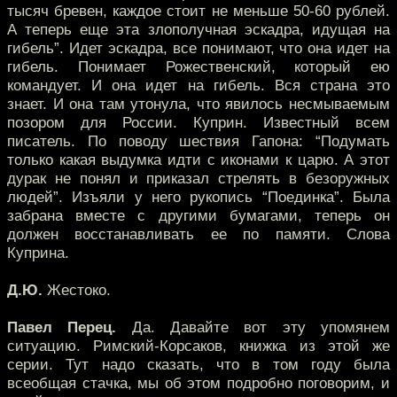
тысяч бревен, каждое стоит не меньше 50-60 рублей.
А теперь еще эта злополучная эскадра, идущая на
гибель”. Идет эскадра, все понимают, что она идет на
гибель. Понимает Рожественский, который ею
командует. И она идет на гибель. Вся страна это
знает. И она там утонула, что явилось несмываемым
позором для России. Куприн. Известный всем
писатель. По поводу шествия Гапона: “Подумать
только какая выдумка идти с иконами к царю. А этот
дурак не понял и приказал стрелять в безоружных
людей”. Изъяли у него рукопись “Поединка”. Была
забрана вместе с другими бумагами, теперь он
должен восстанавливать ее по памяти. Слова
Куприна.
Д.Ю.
Жестоко.
Павел Перец.
Да. Давайте вот эту упомянем
ситуацию. Римский-Корсаков, книжка из этой же
серии. Тут надо сказать, что в том году была
всеобщая стачка, мы об этом подробно поговорим, и