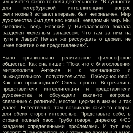
им хочется какого-то поля деятельности. “В сущности
для петербургской интеллигенции вопрос
религиозный вставал впервые, был непривычен. Мир
духовенства был для нас новый, неведомый мир. Мы
смеялись, ведь Невский у Николаевского вокзала
разделен железным занавесом. Что там за ним на
пути к Лавре? Нельзя же рассуждать о церкви, не
имея понятия о ее представлениях”.
Было организовано религиозное философское
общество. Как она пишет: “Пока что с благословения
митрополита Антония и с молчаливого и
выжидательного попустительства Победоносцева”.
Как оно происходило? Очень просто. Встречались
представители интеллигенции и представители
духовенства и обсуждали какие-то вопросы,
связанные с религией, местом церкви в жизни и так
далее. Естественно, там возникали какие-то споры,
для обеих сторон интересные. Представьте себе, в
стране полный хаос. Грубо говоря, директор ФСБ
озадачен определенными проблемами. И тут ему
говорят: “Приблизительно к этому же времени я имел