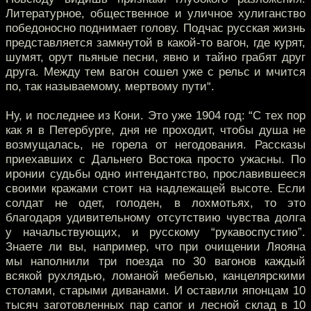
Литературное, общественное и уличное хулиганство
победоносно поднимает голову. Подчас русская жизнь
представляется замкнутой в какой-то вагон, где курят,
шумят, орут пьяные песни, явно и тайно грабят друг
друга. Между тем вагон сошел уже с рельс и мчится
по, так называемому, мертвому пути“.
Ну, и последнее из Кони. Это уже 1904 год: “С тех пор
как я в Петербурге, дня не проходит, чтобы душа не
возмущалась, не горела от негодования. Рассказы
приехавших с Дальнего Востока просто ужасны. По
иронии судьбы одно интендантство, прославившееся
своими кражами стоит на надлежащей высоте. Если
солдат не одет, голоден, в лохмотьях, то это
благодаря удивительному отсутствию чувства долга
у начальствующих, и русскому “рукавоспустию”.
Знаете ли вы, например, что при очищении Ляояна
мы наполнили три поезда по 30 вагонов каждый
всякой рухлядью, ломаной мебелью, канцелярскими
столами, старыми диванами. И оставили японцам 10
тысяч заготовленных пар сапог и лесной склад в 10