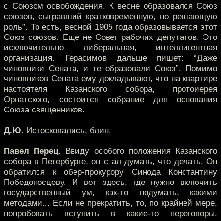
с Союзом освобождения. К весне образовался Союз
союзов, сыгравший кратковременную, но решающую
роль”. То есть, весной 1905 года образовывается этот
Союз союзов. Еще не Совет рабочих депутатов. Это
исключительно либеральная, интеллигентная
организация. Герасимов дальше пишет: “Даже
чиновники Сената, и те образовали Союз”. Помимо
чиновников Сената ему докладывают, что на квартире
настоятеля Казанского собора, протоиерея
Орнатского, состоится собрание для основания
Союза священников.
Д.Ю.
Истосковались, блин.
Павел Перец.
Ввиду особого положения Казанского
собора в Петербурге, он стал думать, что делать. Он
обратился к обер-прокурору Синода Константину
Победоносцеву. И вот здесь, где нужно включить
государственный ум, как-то подумать, какими
методами... Если не прекратить, то, по крайней мере,
попробовать вступить в какие-то переговоры.