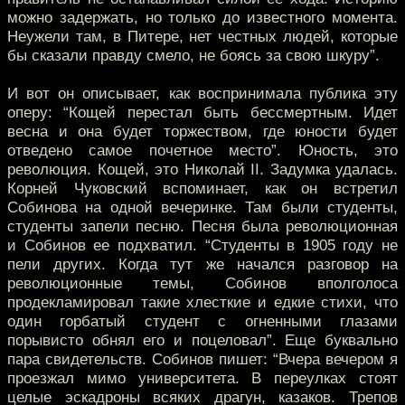
можно задержать, но только до известного момента.
Неужели там, в Питере, нет честных людей, которые
бы сказали правду смело, не боясь за свою шкуру”.
И вот он описывает, как воспринимала публика эту
оперу: “Кощей перестал быть бессмертным. Идет
весна и она будет торжеством, где юности будет
отведено самое почетное место”. Юность, это
революция. Кощей, это Николай II. Задумка удалась.
Корней Чуковский вспоминает, как он встретил
Собинова на одной вечеринке. Там были студенты,
студенты запели песню. Песня была революционная
и Собинов ее подхватил. “Студенты в 1905 году не
пели других. Когда тут же начался разговор на
революционные темы, Собинов вполголоса
продекламировал такие хлесткие и едкие стихи, что
один горбатый студент с огненными глазами
порывисто обнял его и поцеловал”. Еще буквально
пара свидетельств. Собинов пишет: “Вчера вечером я
проезжал мимо университета. В переулках стоят
целые эскадроны всяких драгун, казаков. Трепов