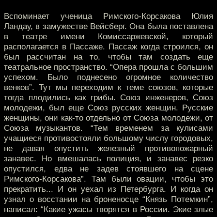
Вспоминает ученица Римского-Корсакова Юлия
Ландау, в замужестве Вейсберг. Она была поставлена
в театре имени Комиссаржевской, который
располагается в Пассаже. Пассаж когда строился, он
был рассчитан на то, чтобы там создать еще
театральное пространство. “Опера прошла с большим
успехом. Было поднесено огромное количество
венков”. Тут мы переходим к теме союзов, которые
тогда плодились как грибы. Союз инженеров, Союз
молодежи, был еще Союз русских женщин. Русские
женщины, они как-то отдельно от Союза молодежи, от
Союза музыкантов. “Тем временем за кулисами
учащиеся противостояли большому числу городовых,
не давая опустить железный противопожарный
занавес. Но вмешалась полиция, и занавес резко
опустился, едва не задев стоявшего на сцене
Римского-Корсакова”. Там были овации, чтобы это
прекратить... И он уехал из Петербурга. И когда он
узнал о восстании на броненосце “Князь Потемкин”,
написал: “Какие ужасы творятся в России. Экие злые