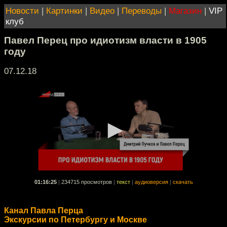
Новости
|
Картинки
|
Видео
|
Переводы
|
Магазин
|
VIP
клуб
Павел Перец про идиотизм власти в 1905
году
07.12.18
01:16:25
|
234715 просмотров
|
текст
|
аудиоверсия
|
скачать
Канал Павла Перца
Экскурсии по Петербургу и Москве