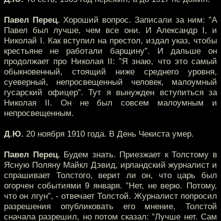
Павел Перец.
Хороший вопрос. Записали за ним: ”А
Павел был лучше, чем все они. И Александр I, и
Николай I. Как вступил на престол, издал указ, чтобы
крестьяне не работали барщину”. И дальше он
продолжает про Николая II: ”Я знаю, что это самый
обыкновенный, стоящий ниже среднего уровня,
суеверный, непросвещенный человек, малоумный
гусарский офицер”. Тут я вынужден вступиться за
Николая II. Он не был совсем малоумным и
непросвещенным.
Д.Ю.
20 ноября 1910 года. В День Чекиста умер.
Павел Перец.
Будем знать. Приезжает к Толстому в
Ясную Поляну Майкл Дэвид, ирландский журналист и
спрашивает Толстого, верит ли он, что царь был
огорчен событиями 9 января. ”Нет, не верю. Потому,
что он лгун”, - отвечает Толстой. Журналист попросил
разрешения опубликовать его мнение, Толстой
сначала разрешил, но потом сказал: ”Лучше нет. Сам