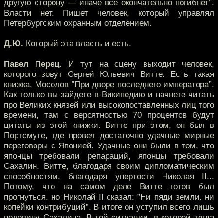
другую сторону — иначе все окончательно погибнет”.
Власти нет. Пишет человек, который управлял
Петербургским охранным отделением.
Д.Ю.
Который эта власть и есть.
Павел Перец.
И тут на сцену выходит человек,
которого зовут Сергей Юльевич Витте. Есть такая
книжка, Мосолов ”При дворе последнего императора”.
Как только вы зайдете в Википедию и начнете читать
про Великих князей или высокопоставленных лиц того
времени, там с вероятностью 70 процентов будут
цитаты из этой книжки. Витте при этом, он был в
Портсмуте, где провел достаточно удачные мирные
переговоры с Японией. Удачные они были в том, что
японцы требовали репараций, японцы требовали
Сахалин. Витте, благодаря своим дипломатическим
способностям, благодаря упертости Николая II...
Потому, что на самом деле Витте готов был
прогнуться, но Николай II сказал: ”Ни пяди земли, ни
копейки контрибуций”. В итоге он уступил всего лишь
половину Сахалина. В той ситуации, в которой тогда