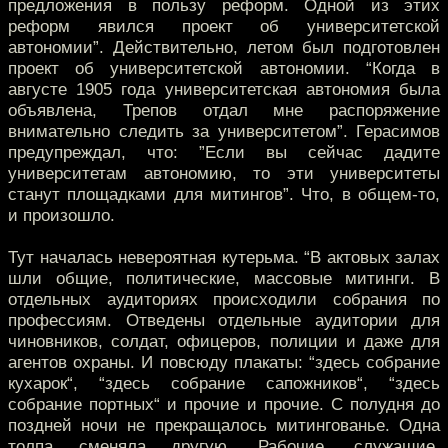
предложения в пользу реформ. Одной из этих
реформ явился проект об университетской
автономии”. Действительно, летом был подготовлен
проект об университетской автономии. “Когда в
августе 1905 года университетская автономия была
объявлена, Трепов отдал мне распоряжение
внимательно следить за университетом”. Герасимов
предупреждал, что: ”Если вы сейчас дадите
университетам автономию, то эти университеты
станут площадками для митингов”. Что, в общем-то,
и произошло.
Тут началась невероятная кутерьма. “В актовых залах
шли общие, политические, массовые митинги. В
отдельных аудиториях происходили собрания по
профессиям. Отведены отдельные аудитории для
чиновников, солдат, офицеров, полиции и даже для
агентов охраны. И повсюду плакаты: “здесь собрание
кухарок“, “здесь собрание сапожников“, “здесь
собрание портных“ и прочие и прочие. С полудня до
поздней ночи не прекращалось митингованье. Одна
толпа сменяла другую. Рабочие, служащие,