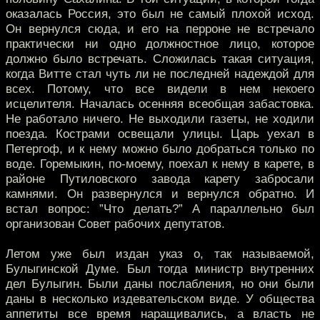
оказалась Россия, это был не самый плохой исход.
Он вернулся сюда, и его на перроне не встречало
практически ни одно должностное лицо, которое
должно было встречать. Сложилась такая ситуация,
когда Витте стал чуть ли не последней надеждой для
всех. Потому, что все видели в нем некоего
исцелителя. Началась осенняя всеобщая забастовка.
Не работало ничего. Не выходили газеты, не ходили
поезда. Кострами освещали улицы. Царь уехал в
Петергоф, и к нему можно было добраться только по
воде. Горемыкин, по-моему, поехал к нему в карете, в
районе Путиловского завода карету забросали
камнями. Он развернулся и вернулся обратно. И
встал вопрос: ”Что делать?” А параллельно был
организован Совет рабочих депутатов.
Летом уже был издан указ о, так называемой,
Булыгинской Думе. Был тогда министр внутренних
дел Булыгин. Были даны послабления, но они были
даны в несколько издевательском виде. У общества
аппетиты все время наращивались, а власть не