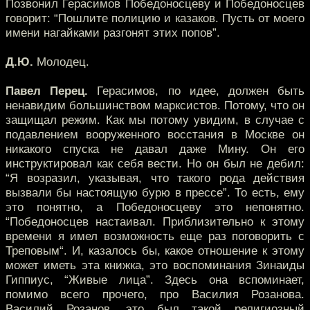
Позвонил Герасимов Победоносцеву и Победоносцев
говорит: “Пошлите полицию и казаков. Пусть от моего
имени нагайками разгонят этих попов”.
Д.Ю.
Молодец.
Павел Перец.
Герасимов, по идее, должен быть
ненавидим большинством марксистов. Потому, что он
защищал режим. Как мы потому увидим, в случае с
подавлением вооруженного восстания в Москве он
никакого спуска не давал даже Мину. Он его
инструктировал как себя вести. Но он был не дебил:
“Я возразил, указывая, что такого рода действия
вызвали бы настоящую бурю в прессе”. То есть, ему
это понятно, а Победоносцеву это непонятно.
“Победоносцев настаивал. Приблизительно к этому
времени я имел возможность еще раз поговорить с
Треповым“. И, казалось бы, какое отношение к этому
может иметь эта книжка, это воспоминания Зинаиды
Гиппиус, “Живые лица”. Здесь она вспоминает,
помимо всего прочего, про Василия Розанова.
Василий Розанов, это был такой религиозный