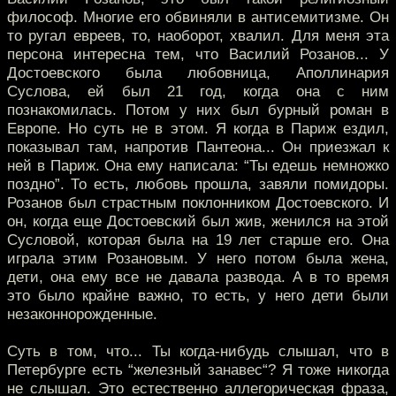
философ. Многие его обвиняли в антисемитизме. Он
то ругал евреев, то, наоборот, хвалил. Для меня эта
персона интересна тем, что Василий Розанов... У
Достоевского была любовница, Аполлинария
Суслова, ей был 21 год, когда она с ним
познакомилась. Потом у них был бурный роман в
Европе. Но суть не в этом. Я когда в Париж ездил,
показывал там, напротив Пантеона... Он приезжал к
ней в Париж. Она ему написала: “Ты едешь немножко
поздно”. То есть, любовь прошла, завяли помидоры.
Розанов был страстным поклонником Достоевского. И
он, когда еще Достоевский был жив, женился на этой
Сусловой, которая была на 19 лет старше его. Она
играла этим Розановым. У него потом была жена,
дети, она ему все не давала развода. А в то время
это было крайне важно, то есть, у него дети были
незаконнорожденные.
Суть в том, что... Ты когда-нибудь слышал, что в
Петербурге есть “железный занавес“? Я тоже никогда
не слышал. Это естественно аллегорическая фраза,