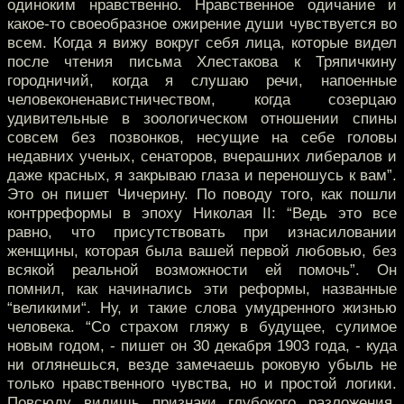
одиноким нравственно. Нравственное одичание и
какое-то своеобразное ожирение души чувствуется во
всем. Когда я вижу вокруг себя лица, которые видел
после чтения письма Хлестакова к Тряпичкину
городничий, когда я слушаю речи, напоенные
человеконенавистничеством, когда созерцаю
удивительные в зоологическом отношении спины
совсем без позвонков, несущие на себе головы
недавних ученых, сенаторов, вчерашних либералов и
даже красных, я закрываю глаза и переношусь к вам”.
Это он пишет Чичерину. По поводу того, как пошли
контрреформы в эпоху Николая II: “Ведь это все
равно, что присутствовать при изнасиловании
женщины, которая была вашей первой любовью, без
всякой реальной возможности ей помочь”. Он
помнил, как начинались эти реформы, названные
“великими“. Ну, и такие слова умудренного жизнью
человека. “Со страхом гляжу в будущее, сулимое
новым годом, - пишет он 30 декабря 1903 года, - куда
ни оглянешься, везде замечаешь роковую убыль не
только нравственного чувства, но и простой логики.
Повсюду видишь признаки глубокого разложения.