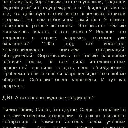
расправу над Корсаковым, что его уволили, “гадкой и
чудовищной” и предупреждал, что: “Придет управа на
тех, кто действует против всего передового окриком
сторожа”. Вот вам небольшой такой фон. Я привел
совершенно разные источники. Это цитаты. Чем же
занималась власть в тот момент? Вообще что
творилось в стране, например, глазами уже
охранников? “1905 год, как известно,
характеризовался обилием организаций,
объединений. Образовались не только различные
рабочие союзы, но все лица интеллигентных
профессий спешили создать свои объединения”.
Проблема в том, что были запрещены до этого любые
общества. Собрания были запрещены. И тут как
прорвало.
Д.Ю.
А как салоны, куда все сходились?
Павел Перец.
Салон, это другое. Салон, он ограничен
в количественном отношении. А союзы пытались
собираться в каких-то актовых залах учебных
заведений. Или совет рабочих депутатов