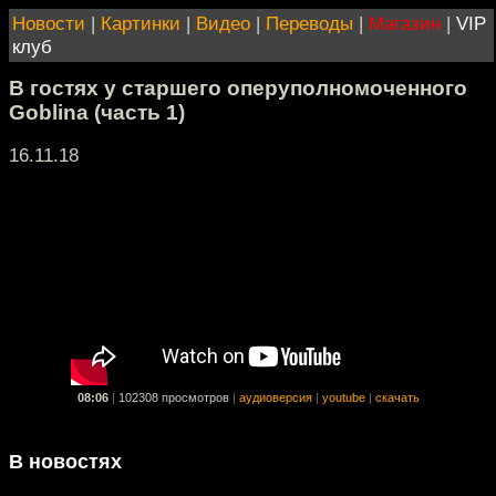
Новости
|
Картинки
|
Видео
|
Переводы
|
Магазин
|
VIP
клуб
В гостях у старшего оперуполномоченного
Goblina (часть 1)
16.11.18
08:06
|
102308 просмотров
|
аудиоверсия
|
youtube
|
скачать
В новостях