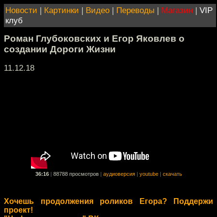
Новости
|
Картинки
|
Видео
|
Переводы
|
Магазин
|
VIP
клуб
Роман Глубоковских и Егор Яковлев о
создании Дороги Жизни
11.12.18
36:16
|
88788 просмотров
|
аудиоверсия
|
youtube
|
скачать
Хочешь продолжения роликов Егора? Поддержи
проект!