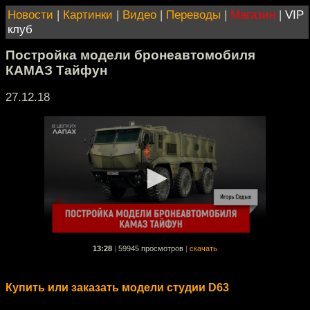
Новости
|
Картинки
|
Видео
|
Переводы
|
Магазин
|
VIP
клуб
Постройка модели бронеавтомобиля
КАМАЗ Тайфун
27.12.18
13:28
|
59945 просмотров
|
скачать
Купить или заказать модели студии D63