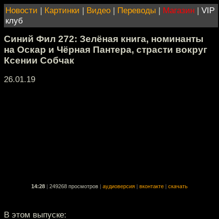
Новости
|
Картинки
|
Видео
|
Переводы
|
Магазин
|
VIP
клуб
Синий Фил 272: Зелёная книга, номинанты
на Оскар и Чёрная Пантера, страсти вокруг
Ксении Собчак
26.01.19
14:28
|
249268 просмотров
|
аудиоверсия
|
вконтакте
|
скачать
В этом выпуске: