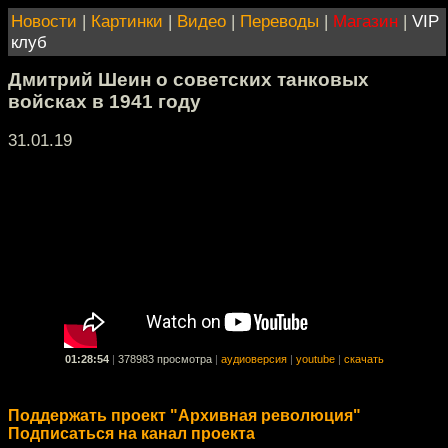
Новости
|
Картинки
|
Видео
|
Переводы
|
Магазин
|
VIP
клуб
Дмитрий Шеин о советских танковых
войсках в 1941 году
31.01.19
01:28:54
|
378983 просмотра
|
аудиоверсия
|
youtube
|
скачать
Поддержать проект "Архивная революция"
Подписаться на канал проекта