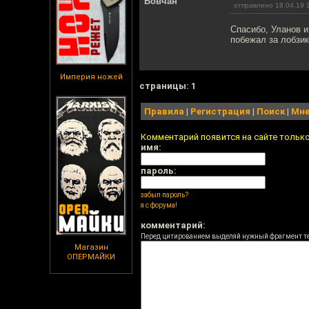
Вовчан
отправлено 18.04.19 
Спасибо, Уланов и
побежал за лобзик
Империя ножей
cтраницы: 1
Правила
|
Регистрация
|
Поиск
|
Мне
Комментарий появится на сайте тольк
имя:
пароль:
забыл пароль?
я с форума!
комментарий:
Перед цитированием выделяй нужный фрагмент т
Магазин
ОПЕРМАЙКИ