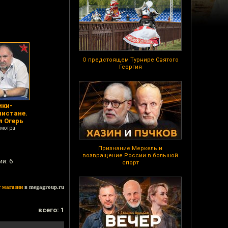
О предстоящем Турнире Святого
Георгия
ики-
нистане.
л Огерь
смотра
Признание Меркель и
возвращение России в большой
и: 6
спорт
т магазин
в megagroup.ru
всего: 1