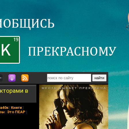
укторами в
а40к
|
Книги
|
ры
|
Это ПЕАР
|