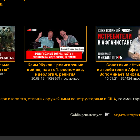
а
льме
Клим Жуков - религиозные
Советские лётч
нты"
войны, часть 1: экономика,
истребители в Афга
отр
идеология, религия
Вспоминает Михаи
20.09.18 1099679 просмотров
10.01.21 824424 про
гера и юриста, ставших оружейными конструкторами в США
, комментари
Goblin рекомендует
создать интерне