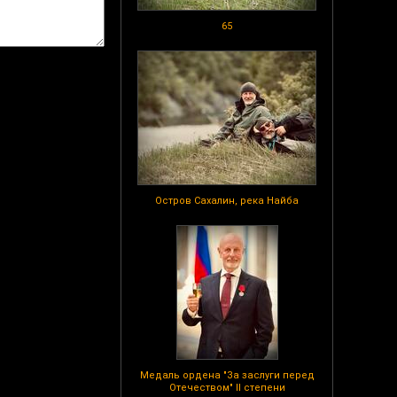
65
Остров Сахалин, река Найба
Медаль ордена "За заслуги перед
Отечеством" II степени