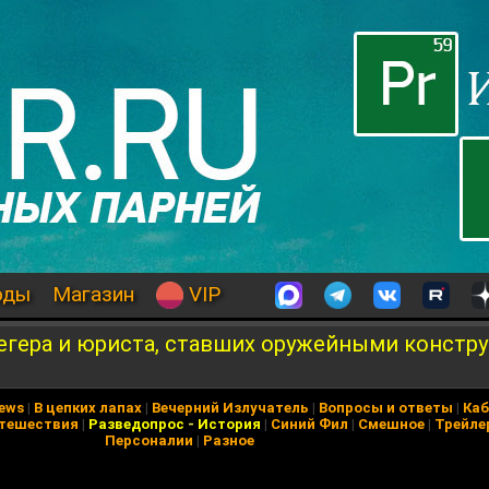
оды
Магазин
VIP
егера и юриста, ставших оружейными констр
News
|
В цепких лапах
|
Вечерний Излучатель
|
Вопросы и ответы
|
Каб
тешествия
|
Разведопрос
-
История
|
Синий Фил
|
Смешное
|
Трейле
Персоналии
|
Разное