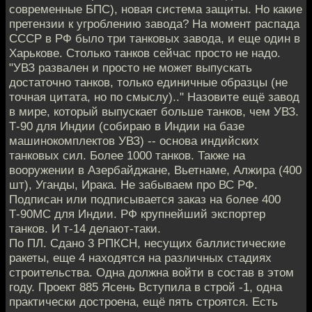
современные БПС), новая система защиты. Но какие
претензии к угроблению завода? На момент распада
СССР в РФ было три танковых завода, и еще один в
Харькове. Столько танков сейчас просто не надо.
"УВЗ развален и просто не может выпускать
достаточно танков, только единичные образцы (не
точная цитата, но по смыслу).." Назовите ещё завод
в мире, который выпускает больше танков, чем УВЗ.
Т-90 для Индии (собираю в Индии на базе
машинокомплектов УВЗ) -- основа индийских
танковых сил. Более 1000 танков. Также на
вооружении в Азербайджане, Вьетнаме, Алжира (400
шт), Уганды, Ирака. Не забываем про ВС РФ.
Подписан или подписывается заказ на более 400
Т-90МС для Индии. РФ крупнейший экспортер
танков. И т-14 делают-таки.
По ПЛ. Сдано 3 РПКСН, несущих баллистические
ракеты, еще 4 находятся на различных стадиях
строительства. Одна должна войти в состав в этом
году. Проект 885 Ясень Вступила в строй -1, одна
практически достроена, ещё пять строятся. Есть