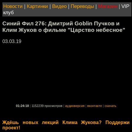
Новости
|
Картинки
|
Видео
|
Переводы
|
Магазин
|
VIP
клуб
Синий Фил 276: Дмитрий Goblin Пучков и
Клим Жуков о фильме "Царство небесное"
03.03.19
01:24:18
|
1152239 просмотров
|
аудиоверсия
|
вконтакте
|
скачать
Ждёшь новых лекций Клима Жукова? Поддержи
проект!