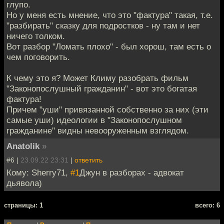
глупо.
Но у меня есть мнение, что это "фактура" такая, т.е.
"разбирать" сказку для подростков - ну там и нет
ничего толком.
Вот разбор "Ломать плохо" - был хорош, там есть о
чем поговорить.
К чему это я? Может Климу разобрать фильм
"Законопослушный гражданин" - вот это богатая
фактура!
Причем "уши" привязанной собственно за них (эти
самые уши) идеологии в "Законопослушном
гражданине" видны невооруженным взглядом.
Anatolik
»
#6 |
23.09.22 23:31
|
ответить
Кому: Sherry71,
#1
Джун в разборах - адвокат
дьявола)
cтраницы: 1
всего: 6