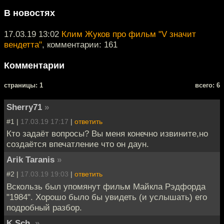
В новостях
17.03.19 13:02
Клим Жуков про фильм "V значит
вендетта"
, комментарии: 161
Комментарии
cтраницы: 1
всего: 6
Sherry71
»
#1 |
17.03.19 17:17
|
ответить
Кто задаёт вопросы? Вы меня конечно извините,но
создаётся впечатление что он даун.
Arik Taranis
»
#2 |
17.03.19 19:03
|
ответить
Вскользь был упомянут фильм Майкла Рэдфорда
"1984". Хорошо было бы увидеть (и услышать) его
подробный разбор.
K.Sch.
»