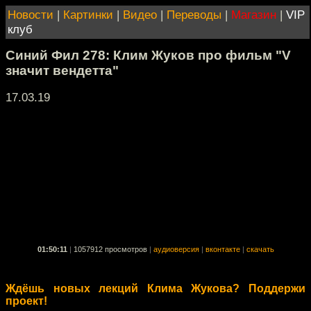
Новости
|
Картинки
|
Видео
|
Переводы
|
Магазин
|
VIP
клуб
Синий Фил 278: Клим Жуков про фильм "V
значит вендетта"
17.03.19
01:50:11
|
1057912 просмотров
|
аудиоверсия
|
вконтакте
|
скачать
Ждёшь новых лекций Клима Жукова? Поддержи
проект!