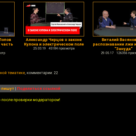
Попов
Александр Чирцов о законе
Виталий Васянов
 часть
Кулона и электрическом поле
распознавании лжи и
25.03.19 45184 просмотра
"Зануда"
отр
29.05.17 126356 прос
чной тематике
, комментарии: 22
 пишут
|
Поделиться ссылкой
о после проверки модератором!