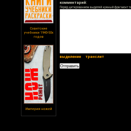
комментарий:
Перед цитированием выделяй нужный фрагмент т
Советские
учебники 1940-50х
годов
выделение
транслит
Империя ножей