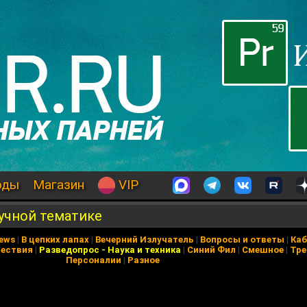
оды
Магазин
VIP
учной тематике
News
|
В цепких лапах
|
Вечерний Излучатель
|
Вопросы и ответы
|
Каб
ествия
|
Разведопрос
-
Наука и техника
|
Синий Фил
|
Смешное
|
Тре
Персоналии
|
Разное