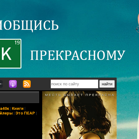
а40к
|
Книги
|
йлеры
|
Это ПЕАР
|