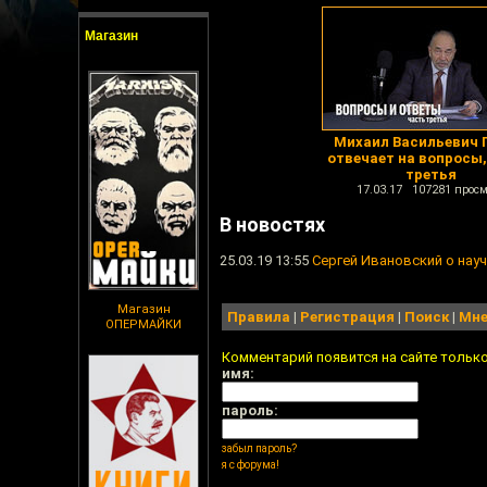
Магазин
Михаил Васильевич 
отвечает на вопросы,
третья
17.03.17 107281 просм
В новостях
25.03.19 13:55
Сергей Ивановский о нау
Магазин
Правила
|
Регистрация
|
Поиск
|
Мне
ОПЕРМАЙКИ
Комментарий появится на сайте тольк
имя:
пароль:
забыл пароль?
я с форума!