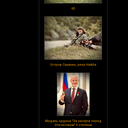
65
Остров Сахалин, река Найба
Медаль ордена "За заслуги перед
Отечеством" II степени