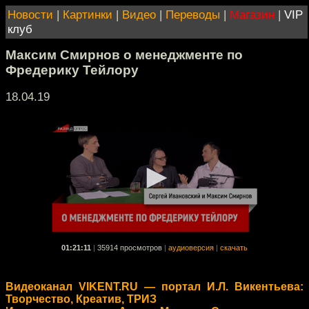
Новости
|
Картинки
|
Видео
|
Переводы
|
Магазин
|
VIP
клуб
Максим Смирнов о менеджменте по
Фредерику Тейлору
18.04.19
01:21:11
|
35914 просмотров
|
аудиоверсия
|
скачать
Видеоканал VIKENT.RU — портал И.Л. Викентьева:
Творчество, Креатив, ТРИЗ