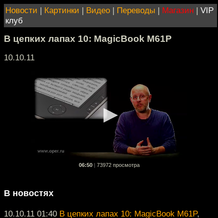
Новости
|
Картинки
|
Видео
|
Переводы
|
Магазин
|
VIP
клуб
В цепких лапах 10: MagicBook M61P
10.10.11
06:50
|
73972 просмотра
В новостях
10.10.11 01:40
В цепких лапах 10: MagicBook M61P
,