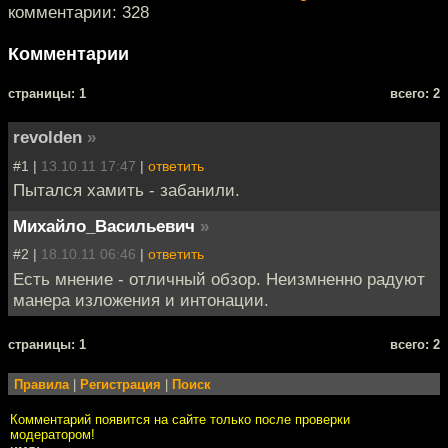
комментарии: 328
Комментарии
cтраницы: 1
всего: 2
revolden
»
#1 |
13.10.11 17:47
|
ответить
Пытался хамить - забанили.
Михайло_Васильевич
»
#2 |
18.10.11 06:46
|
ответить
Есть мнение - отличный обзор. Неизмненно радуют
манера изложения и интонации.
cтраницы: 1
всего: 2
Правила
|
Регистрация
|
Поиск
Комментарий появится на сайте только после проверки
модератором!