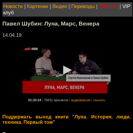
Новости
|
Картинки
|
Видео
|
Переводы
|
Магазин
|
VIP
клуб
Павел Шубин: Луна, Марс, Венера
14.04.19
01:20:24
|
75631 просмотр
|
аудиоверсия
|
скачать
Поддержать выход книги "Луна. История, люди,
техника. Первый том"