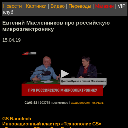
Новости
|
Картинки
|
Видео
|
Переводы
|
Магазин
|
VIP
клуб
Евгений Масленников про российскую
микроэлектронику
15.04.19
01:03:52
|
103768 просмотров
|
аудиоверсия
|
скачать
GS Nanotech
Инновационный кластер «Технополис GS»