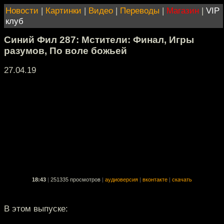
Новости
|
Картинки
|
Видео
|
Переводы
|
Магазин
|
VIP
клуб
Синий Фил 287: Мстители: Финал, Игры
разумов, По воле божьей
27.04.19
18:43
|
251335 просмотров
|
аудиоверсия
|
вконтакте
|
скачать
В этом выпуске: