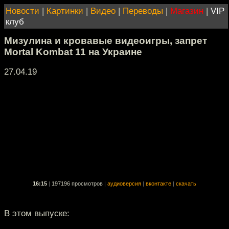
Новости
|
Картинки
|
Видео
|
Переводы
|
Магазин
|
VIP
клуб
Мизулина и кровавые видеоигры, запрет
Mortal Kombat 11 на Украине
27.04.19
16:15
|
197196 просмотров
|
аудиоверсия
|
вконтакте
|
скачать
В этом выпуске: