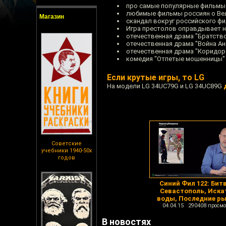
про самые популярные фильмы
любимые фильмы россиян о Ве
Магазин
скандал вокруг российского фи
Игра престолов оправдывает 
отечественная драма "Братств
отечественная драма "Война А
отечественная драма "Коридор
комедия "Отпетые мошенницы"
Если крутые игры, то LG
На модели LG 34UC79G и LG 34UC89G
Советские
учебники 1940-50х
годов
Синий Фил 122: Бит
Севастополь, Иска
воды, Последние р
04.04.15 290408 просмо
В новостях