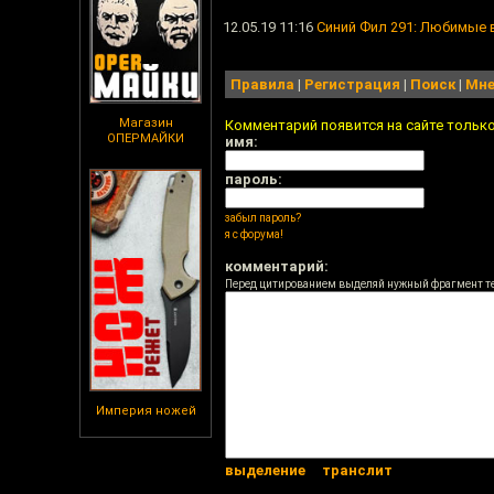
12.05.19 11:16
Синий Фил 291: Любимые 
Правила
|
Регистрация
|
Поиск
|
Мне
Магазин
Комментарий появится на сайте тольк
ОПЕРМАЙКИ
имя:
пароль:
забыл пароль?
я с форума!
комментарий:
Перед цитированием выделяй нужный фрагмент т
Империя ножей
выделение
транслит