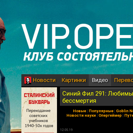
Картинки
Видео
Перев
Новости
Синий Фил 291: Любимы
бессмертия
Новые
|
Популярные
|
Goblin 
Новости науки
|
Опергеймер
|
Пут
12.05.19