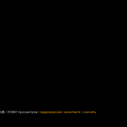
:25
|
310847 просмотров
|
аудиоверсия
|
вконтакте
|
скачать