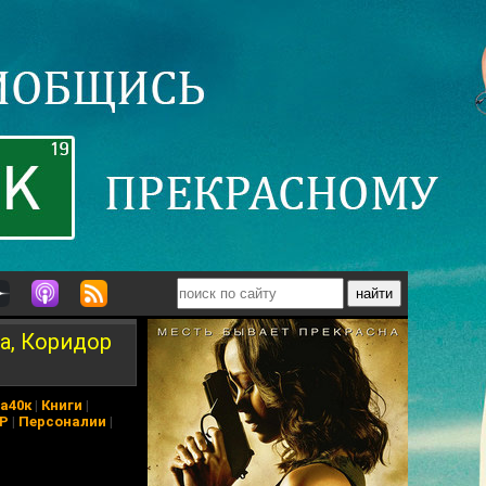
а, Коридор
а40к
|
Книги
|
АР
|
Персоналии
|