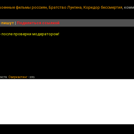
военные фильмы россиян, Братство Лунгина, Коридор бессмертия
, комм
 пишут
|
Поделиться ссылкой
о после проверки модератором!
екста.
Оверквотинг
- зло.