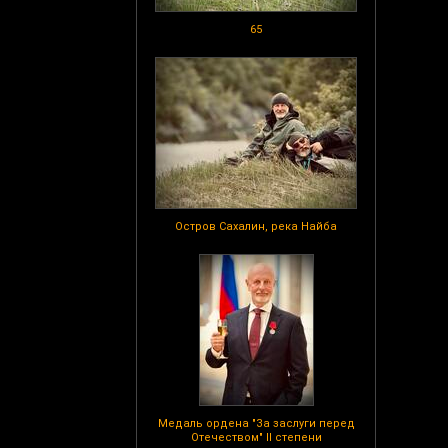
65
Остров Сахалин, река Найба
Медаль ордена "За заслуги перед
Отечеством" II степени