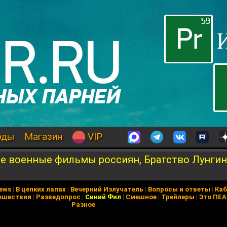
оды
Магазин
VIP
е военные фильмы россиян, Братство Лунгин
News
|
В цепких лапах
|
Вечерний Излучатель
|
Вопросы и ответы
|
Каб
ешествия
|
Разведопрос
|
Синий Фил
|
Смешное
|
Трейлеры
|
Это ПЕ
Разное