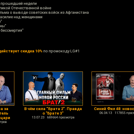
 прошедшей недели
ликой Отечественной войне
льма о выводе советских войск из Афганистана
насилие над женщинами
о"
нны"
 бессмертия"
действует скидка 10%
по промокоду LG#1
ва за
В чём сила “Брата 2”. Правда
Синий Фил 48: ново
тель
о "Брате 3"
06.04.13 117855 прос
ыцари
13.07.23 669664 просмотра
тров