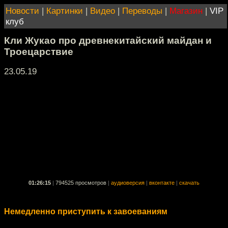
Новости
|
Картинки
|
Видео
|
Переводы
|
Магазин
|
VIP
клуб
Кли Жукао про древнекитайский майдан и
Троецарствие
23.05.19
01:26:15
|
794525 просмотров
|
аудиоверсия
|
вконтакте
|
скачать
Немедленно приступить к завоеваниям