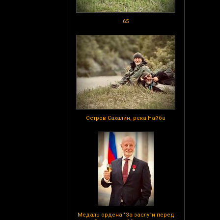
65
Остров Сахалин, река Найба
Медаль ордена "За заслуги перед