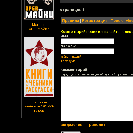
cтраницы: 1
Правила
|
Регистрация
|
Поиск
|
Мне
Магазин
ОПЕРМАЙКИ
Комментарий появится на сайте тольк
имя:
пароль:
забыл пароль?
я с форума!
комментарий:
Перед цитированием выделяй нужный фрагмент т
Советские
учебники 1940-50х
годов
выделение
транслит