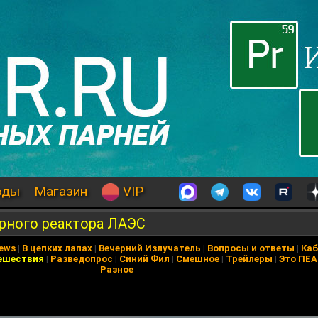
оды
Магазин
VIP
рного реактора ЛАЭС
News
|
В цепких лапах
|
Вечерний Излучатель
|
Вопросы и ответы
|
Каб
ешествия
|
Разведопрос
|
Синий Фил
|
Смешное
|
Трейлеры
|
Это ПЕ
Разное