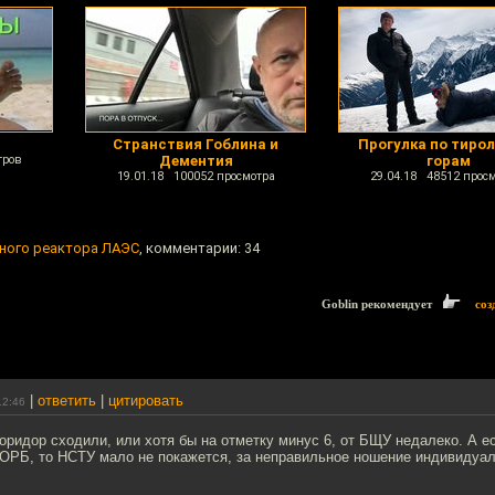
Странствия Гоблина и
Прогулка по тиро
тров
Дементия
горам
19.01.18 100052 просмотра
29.04.18 48512 прос
ного реактора ЛАЭС
, комментарии: 34
Goblin рекомендует
соз
|
ответить
|
цитировать
12:46
оридор сходили, или хотя бы на отметку минус 6, от БЩУ недалеко. А е
 ОРБ, то НСТУ мало не покажется, за неправильное ношение индивидуал