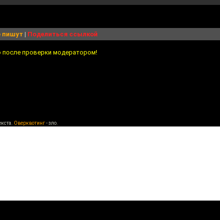
 пишут
|
Поделиться ссылкой
о после проверки модератором!
екста.
Оверквотинг
- зло.