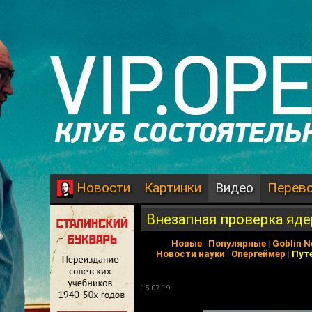
Картинки
Видео
Перев
Новости
Внезапная проверка яде
Новые
|
Популярные
|
Goblin 
Новости науки
|
Опергеймер
|
Пут
15.07.19