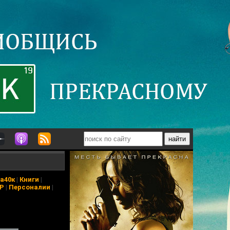
а40к
|
Книги
|
АР
|
Персоналии
|