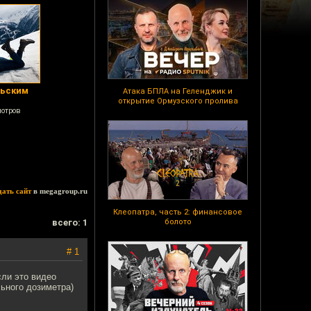
льским
Атака БПЛА на Геленджик и
открытие Ормузского пролива
мотров
дать сайт
в megagroup.ru
Клеопатра, часть 2: финансовое
всего: 1
болото
# 1
сли это видео
ьного дозиметра)