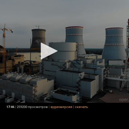
17:46
|
259200 просмотров
|
аудиоверсия
|
скачать