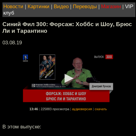
Новости
|
Картинки
|
Видео
|
Переводы
|
Магазин
|
VIP
клуб
Синий Фил 300: Форсаж: Хоббс и Шоу, Брюс
Ли и Тарантино
03.08.19
13:46
|
225883 просмотра
|
аудиоверсия
|
скачать
В этом выпуске: