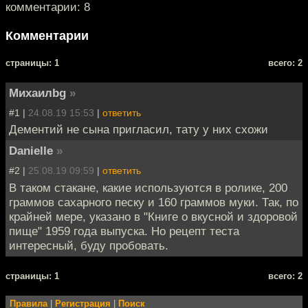
комментарии: 8
Комментарии
cтраницы: 1
всего: 2
Михаилbg
»
#1 |
24.08.19 15:53
|
ответить
Дементий не сына пригласил, тату у них схожи
Danielle
»
#2 |
25.08.19 09:59
|
ответить
В таком стакане, какие используются в ролике, 200
граммов сахарного песку и 160 граммов муки. Так, по
крайней мере, указано в "Книге о вкусной и здоровой
пище" 1959 года выпуска. Но рецепт теста
интересный, буду пробовать.
cтраницы: 1
всего: 2
Правила
|
Регистрация
|
Поиск