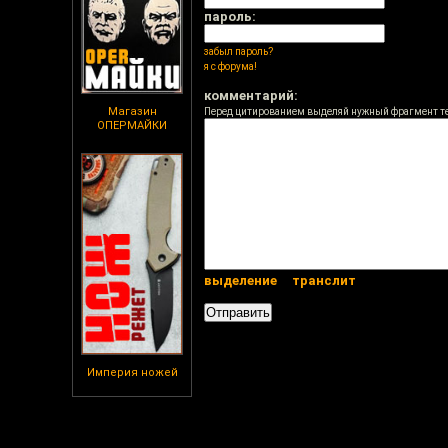
пароль:
забыл пароль?
я с форума!
комментарий:
Магазин
Перед цитированием выделяй нужный фрагмент т
ОПЕРМАЙКИ
выделение
транслит
Империя ножей