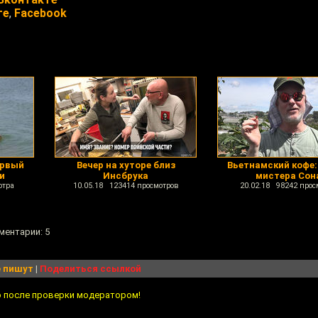
те
,
Facebook
ервый
Вечер на хуторе близ
Вьетнамский кофе:
и
Инсбрука
мистера Сон
отра
10.05.18 123414 просмотров
20.02.18 98242 прос
ментарии: 5
 пишут
|
Поделиться ссылкой
о после проверки модератором!