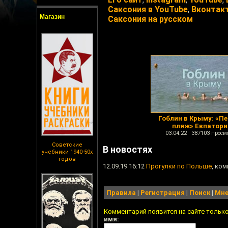
Саксония в YouTube
,
Вконтак
Магазин
Саксония на русском
Гоблин в Крыму: «П
пляж» Евпатори
03.04.22 387103 просм
Советские
В новостях
учебники 1940-50х
годов
12.09.19 16:12
Прогулки по Польше
, ком
Правила
|
Регистрация
|
Поиск
|
Мне
Комментарий появится на сайте тольк
имя: