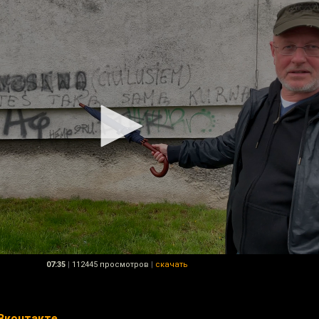
07:35
|
112445 просмотров
|
скачать
Вконтакте