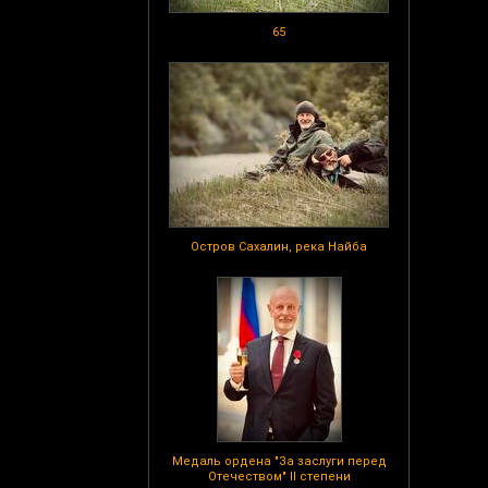
65
Остров Сахалин, река Найба
Медаль ордена "За заслуги перед
Отечеством" II степени