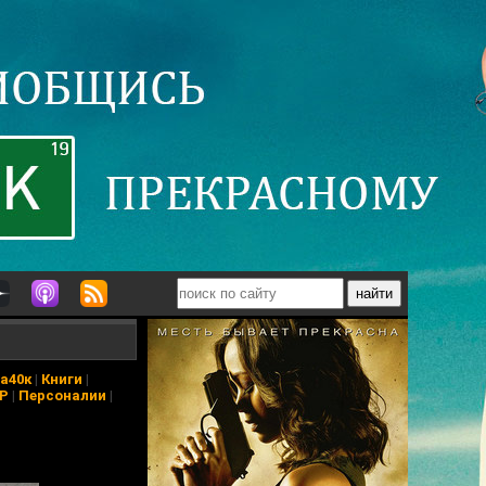
а40к
|
Книги
|
АР
|
Персоналии
|