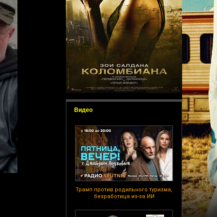
Видео
Трамп против родильного туризма,
безработица из-за ИИ