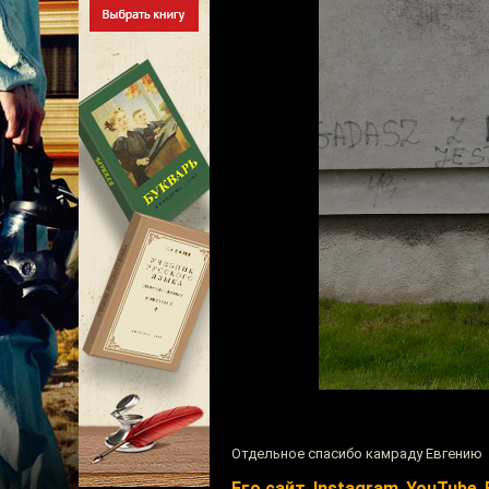
Отдельное спасибо камраду Евгению
Его сайт
,
Instagram
,
YouTube
,