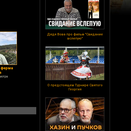
Дядя Вова про фильм "Свидание
вслепую"
 ферма
а
мотра
О предстоящем Турнире Святого
Георгия