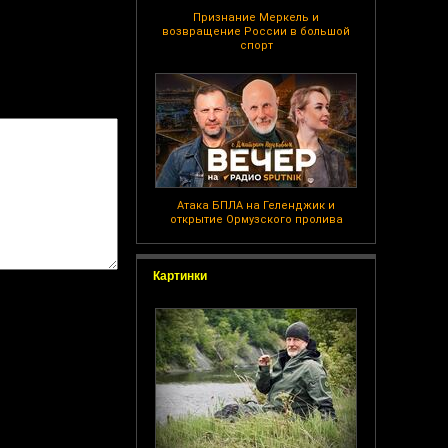
Признание Меркель и
возвращение России в большой
спорт
Атака БПЛА на Геленджик и
открытие Ормузского пролива
Картинки