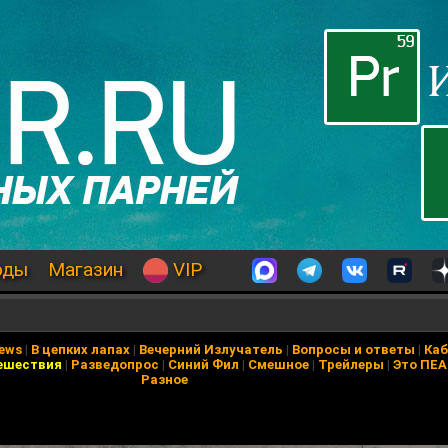
оды
Магазин
VIP
News
|
В цепких лапах
|
Вечерний Излучатель
|
Вопросы и ответы
|
Каб
ешествия
|
Разведопрос
|
Синий Фил
|
Смешное
|
Трейлеры
|
Это ПЕ
Разное