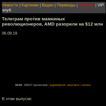
Новости
|
Картинки
|
Видео
|
Переводы
|
Магазин
|
VIP
клуб
Телеграм против мамкиных
революционеров, AMD разорили на $12 млн
06.09.19
16:54
|
208227 просмотров
|
аудиоверсия
|
вконтакте
|
скачать
В этом выпуске: