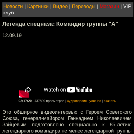
Новости
|
Картинки
|
Видео
|
Переводы
|
Магазин
|
VIP
клуб
Легенда спецназа: Командир группы "А"
12.09.19
02:17:20
|
437800 просмотров
|
аудиоверсия
|
youtube
|
скачать
Это обширное видеоинтервью с Героем Советского
Союза, генерал-майором Геннадием Николаевичем
Зайцевым подготовлено специально к 85-летию
легендарного командира не менее легендарной группы