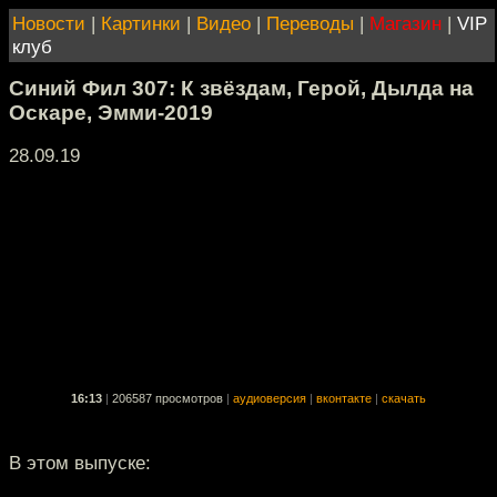
Новости
|
Картинки
|
Видео
|
Переводы
|
Магазин
|
VIP
клуб
Синий Фил 307: К звёздам, Герой, Дылда на
Оскаре, Эмми-2019
28.09.19
16:13
|
206587 просмотров
|
аудиоверсия
|
вконтакте
|
скачать
В этом выпуске: