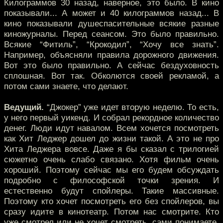
Килограммов 30 назад, наверное, это было. В кино
показывали... А может и 40 килограммов назад... В
кино показывали душеспасительные всякие разные
киножурналы. Перед сеансом. Это было правильно.
Всякие “Фитиль”, “Крокодил”, “Хочу все знать”.
Например, объясняли правила дорожного движения.
Вот это было правильно. А сейчас бездуховность
сплошная. Вот так. Обколются своей рекламой, а
потом сами знаете, что делают.
Ведущий.
“Джокер” уже идет вторую неделю. То есть,
у него первый уикенд. И собрал рекордное количество
денег. Люди идут навалом. Всем хочется посмотреть
как Хит Леджер дошел до жизни такой. А это не про
Хита Леджера вовсе. Даже я бы сказал с трилогией
сюжетно очень слабо связано. Хотя фильм очень
хороший. Поэтому сейчас мы его будем обсуждать
подробно с философской точки зрения. И
естественно будут спойлеры. Такие массивные.
Поэтому кто хочет посмотреть его без спойлеров, вы
сразу идите в кинотеатр. Потом нас смотрите. Кто
уже смотрел или не хочет смотреть, сами понимаете,