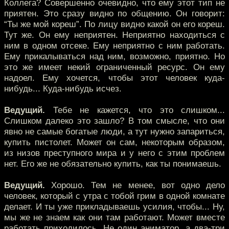
Коллега? Совершенно очевидно, что ему этот тип не
приятен. Это сразу видно по общению. Он говорит:
“Ты же мой кореш”. По лицу видно какой он его кореш.
Тут же. Он ему неприятен. Неприятно находиться с
ним в одном отсеке. Ему неприятно с ним работать.
Ему прикалываться над ним, возможно, приятно. Но
это же имеет некий ограниченный ресурс. Он ему
надоел. Ему хочется, чтобы этот человек куда-
нибудь... Куда-нибудь исчез.
Ведущий.
Тебе не кажется, что это слишком...
Слишком далеко это зашло? В том смысле, что они
явно не самые богатые люди, а тут нужно запариться,
купить пистолет. Может он сам, некоторым образом,
из низов преступного мира и у него с этим проблем
нет. Его же не обязательно купить, как ты понимаешь.
Ведущий.
Хорошо. Тем не менее, вот одно дело
человек, который с утра с тобой грим в одной комнате
делает. И ты уже прикладываешь усилия, чтобы... Ну,
мы же не знаем как они там работают. Может вместе
работать приходилось. Не один аниматор, а два-три