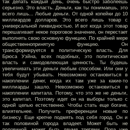
так делать каждый день, очень быстро заболеешь
серьезно. Это власть. Деньги, как ты понимаешь, это
всего лишь... Любые деньги. От одной копейки до 10
миллиардов долларов. Это всего лишь товар с
универсальной ликвидностью. И вот когда этот товар
перешагивает некое пороговое значение, он перестает
выполнять свою основную функцию. По крайней мере
общественнопринятую функцию. Он
трансформируется в политическую власть. Для
Брюса Уэйна, всех подобных, это политическая
власть и самодовлеющая ценность. Ты будешь
увеличивать эти деньги любым способом. Или они у
тебя будут убывать. Невозможно остановиться в
накоплении денег, когда их там уже за какие-то
миллиарды зашло. Невозможно остановиться в
накоплении капитала. Потому, что это же не деньги,
это капитал. Поэтому идет он на выборы только с
одной целью естественно. Чтобы стать еще богаче,
влиятельнее. Получить преференции новые по
бизнесу. Еще крепче подмять под себя город. Он и
так половиной города владеет. Может быть не
половиной, может быть двумя третями. Пора уже