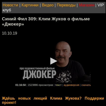
Новости
|
Картинки
|
Видео
|
Переводы
|
Магазин
|
VIP
клуб
Синий Фил 309: Клим Жуков о фильме
«Джокер»
10.10.19
01:16:50
|
1523886 просмотров
|
текст
|
аудиоверсия
|
скачать
Ждёшь новых лекций Клима Жукова? Поддержи
проект!