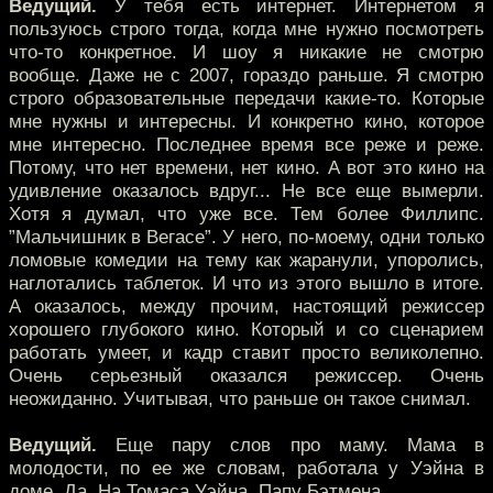
Ведущий.
У тебя есть интернет. Интернетом я
пользуюсь строго тогда, когда мне нужно посмотреть
что-то конкретное. И шоу я никакие не смотрю
вообще. Даже не с 2007, гораздо раньше. Я смотрю
строго образовательные передачи какие-то. Которые
мне нужны и интересны. И конкретно кино, которое
мне интересно. Последнее время все реже и реже.
Потому, что нет времени, нет кино. А вот это кино на
удивление оказалось вдруг... Не все еще вымерли.
Хотя я думал, что уже все. Тем более Филлипс.
”Мальчишник в Вегасе”. У него, по-моему, одни только
ломовые комедии на тему как жаранули, упоролись,
наглотались таблеток. И что из этого вышло в итоге.
А оказалось, между прочим, настоящий режиссер
хорошего глубокого кино. Который и со сценарием
работать умеет, и кадр ставит просто великолепно.
Очень серьезный оказался режиссер. Очень
неожиданно. Учитывая, что раньше он такое снимал.
Ведущий.
Еще пару слов про маму. Мама в
молодости, по ее же словам, работала у Уэйна в
доме. Да. На Томаса Уэйна. Папу Бэтмена.