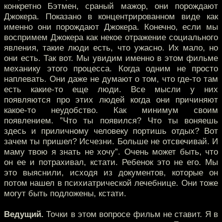
конкретно Бэтмен, сраный мажор, они порождают
Джокера. Показано в концентрированном виде как
именно они порождают Джокера. Конечно, если мы
воспримем Джокера как некое отражение социального
явления, такие люди есть, что ужасно. Их мало, но
они есть. Так вот. Мы увидим именно в этом фильме
механику этого процесса. Когда одним не просто
наплевать. Они даже не думают о том, что где-то там
есть какие-то еще люди. Все мысли у них
появляются про этих людей когда они причиняют
какое-то неудобство. Как минимум своим
появлением. ”Что ты появился? Что ты воняешь
здесь и приличному человеку портишь отдых? Вот
зачем ты пришел? Исчезни. Больше не отсвечивай. И
маму твою я знать не хочу”. Очень может быть, что
он ее и потрахивал, кстати. Ребенок это не его. Мы
это выяснили, исходя из документов, которые он
потом нашел в психиатрической лечебнице. Они тоже
могут быть подложены, кстати.
Ведущий.
Точки в этом вопросе фильм не ставит. Я в