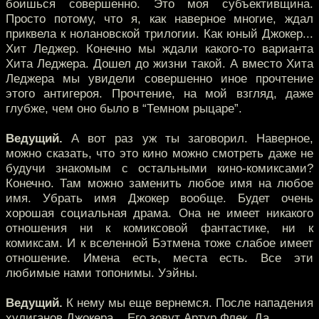
боишься совершенно. Это моя субъективщина.
Просто потому, что я, как наверное многие, ждал
приквела к нолановской трилогии. Как юный Джокер...
Хит Леджер. Конечно мы ждали какого-то варианта
Хита Леджера. Дошел до жизни такой. А вместо Хита
Леджера мы увидели совершенно иное прочтение
этого антигероя. Прочтение, на мой взгляд, даже
глубже, чем оно было в “Темном рыцаре”.
Ведущий.
А вот раз уж ты заговорил. Наверное,
можно сказать, что это кино можно смотреть даже не
будучи знакомым с остальными кино-комиксами?
Конечно. Там можно заменить любое имя на любое
имя. Убрать имя Джокер вообще. Будет очень
хорошая социальная драма. Она не имеет никакого
отношения ни к комиксовой фантастике, ни к
комиксам. И к вселенной Бэтмена тоже слабое имеет
отношение. Имена есть, места есть. Все эти
любимые нами топонимы. Уэйны.
Ведущий.
К нему мы еще вернемся. После нападения
хулиганов Джокера... Его зовут Артур Флек. Да.