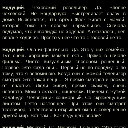
Ведущий.
Чеховский револьвер. Да. Вполне
чеховский. Не Бондарчука. Выстреливает сразу в
доме. Выясняется, что Артур Флек живет с мамой,
которая тоже не совсем нормальная. Сначала
подумал, что инвалидка не ходячая. А оказалось, нет,
вполне ходячая. Просто у нее что-то с головой не то.
Ведущий.
Она инфантильна. Да. Это у них семейка.
Тут очень хороший момент есть. Прямо в начале
фильма. Чисто визуальным способом решенный.
Первое. Это когда они... Первый не по порядку, а по
тому, что я вспоминаю. Когда они с мамой телевизор
смотрят. Это такая вещь... Я прямо смотрел и плакал
от счастья. Люди живут, прямо скажем, очень
небогато. Можно сказать, нищенски. Причем в жуткой
халабуде. Человейник кошмарный. Со скрежещущим
лифтом. Гетто настоящее. При этом они смотрят
телевизор, а телевизор открывает окно в совершенно
другой мир. Вот там... Как ведущего звали?
Ведущий.
Мюррей. Да. Мюррей. Де Ниро. ”Это такая