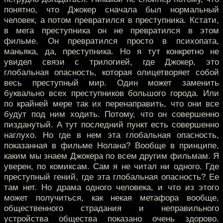
понятно, что Джокер сначала был нормальный
человек, а потом превратился в преступника. Кстати,
в мега преступника он не превратился в этом
фильме. Он превратился просто в психопата,
маньяка, да, преступника. Но я тут конкретно не
увидел связи с трилогией, где Джокер, это
глобальная опасность, которая олицетворяет собой
весь преступный мир. Один может заменить
буквально всех преступников большого города. Или
по крайней мере так их перенаправить, что они все
будут под ним ходить. Потому, что он совершенно
пизданутый. А тут последний пункт есть совершенно
наглухо. Но где в нем эта глобальная опасность,
показанная в фильме Нолана? Вообще в принципе,
каким мы знаем Джокера по всем другим фильмам. Я
уверен, по комиксам. Сам я не читал ни одного. Где
преступный гений, где эта глобальная опасность? Ее
там нет. Но драма одного человека, и что из этого
может получиться, как некая метафора вообще,
общественного страдания и неправильного
устройства общества показано очень здорово.