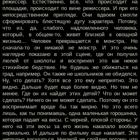
режиссер. Естественно, все, что происходит на
площадке, происходит по вине режиссера. И при его
непосредственном пригляде. Они вдвоем смогли
сформировать блестящую дугу характера. Потому,
что из, да, слабого, надломленного человека,
который, в общем-то, живет близкой к овощной
жизнью... Человек превращается в монстра. Но
сначала-то он никакой не монстр. И это очень
наглядно показано в этой сцене, где он получил
люлей от школоты и воспринял это как некое
стихийное бедствие. Не будешь же обижаться на
град, например. Он также не школьников не обиделся.
Ну, что делать? Хотя все это ему неприятно. Это
видно. Дальше будет еще более видно. Но тем не
менее. Где он их найдет этих детей? Что он может
сделать? Ничего он не может сделать. Поэтому он это
воспринимает вроде бы так мирно. Но это всего
лишь, как ты понимаешь, одна маленькая горошинка,
которая падает на весы. С черной, плохой стороны. У
него на эти весы за его жизнь накапало вообще
нормально. И дальше по фильму еще накапает. Это
нетрудно догадаться. Никакой не спойлер потому, что