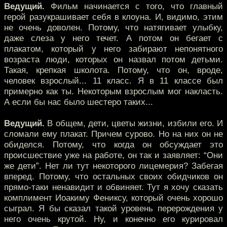
Ведущий.
Фильм начинается с того, что главный
герой разукрашивает себя в клоуна. И, видимо, этим
не очень доволен. Потому, что натягивает улыбку,
даже слеза у него течет. А потом он бегает с
плакатом, который у него забирают непонятного
возраста люди, которых он назвал потом детьми.
Такая, крепкая школота. Потому, что он, вроде,
человек взрослый... 11 класс. Я в 11 классе был
примерно как ты. Некоторым взрослым мог накласть.
А если бы нас было шестеро таких...
Ведущий.
В общем, дети, цветы жизни, избили его. И
сломали ему плакат. Причем сурово. Но на них он не
обиделся. Потому, что когда он обсуждает это
происшествие уже на работе, он так и заявляет: “Они
же дети”. Нет ли тут некоторого лицемерия? Забегая
вперед. Потому, что остальных своих обидчиков он
прямо-таки ненавидит и обвиняет. Тут я хочу сказать
комплимент Иоакиму Фениксу, который очень хорошо
сыграл. Я бы сказал такой уровень перерождения у
него очень крутой. Ну, и конечно его курировал