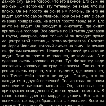
данном случае не говорю, что это важное. Его сын, не
его сын. Он вспомнил эту тетеньку, он знает, что им
плохо. Он не просто не хочет им помочь, он его не
видит. Вот что самое главное. Пока он не снял с себя
ливрею привратника, не встал просто перед ним. Его
никто не видит. Он заходит в кинотеатр, где сидят
приличные господа. Все одетые по 10 тысяч долларов
в трусы, наверное, одни только. И он доходит прямо
до центра этой лестницы, этого амфитеатра. Смотрит
на Чарли Чаплина, который скачет на льду. Не помню
как фильм называется. Неважно. Его вообще никто не
видит. Пока он просто не подошел, не замаячил. Это
сделана очень хорошая сцена. Тут Филлипсу надо
поставить хорошую пятерку с плюсом. Так он это
решил очень хорошо, что в туалете, где никого нет,
его Томас Уэйн просто не видит. Потому, что он
находится в другой вселенной. Только когда он своим
появлением начинает мешать... Он, во-первых, его
приопускает немедленно. Даже не думает помогать. В
конце концов дает по морде и уходит. Вот это я
понимаю, так надо обращаться с холопами. Всем на
заметку. Так нужно обращаться с холопами.