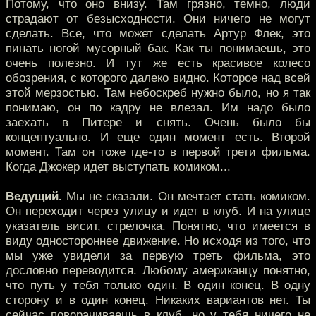
Потому, что оно внизу. Там грязно, темно, люди
страдают от безысходности. Они ничего не могут
сделать. Все, что может сделать Артур Флек, это
пинать ногой мусорный бак. Как ты понимаешь, это
очень полезно. И тут же есть красивое колесо
обозрения, с которого далеко видно. Которое над всей
этой мерзостью. Там небоскреб нужно было, но я так
понимаю, он по кадру не влезал. Им надо было
заехать в Питере и снять. Очень было бы
концептуально. И еще один момент есть. Второй
момент. Там он тоже где-то в первой трети фильма.
Когда Джокер идет выступать комиком...
Ведущий.
Мы не сказали. Он мечтает стать комиком.
Он переходит через улицу и идет в клуб. И на улице
указатель висит, стрелочка. Понятно, что имеется в
виду одностороннее движение. Но исходя из того, что
мы уже увидели за первую треть фильма, это
дословно переводится. Любому американцу понятно,
что путь у тебя только один. В один конец. В одну
сторону и в один конец. Никаких вариантов нет. Ты
сейчас поворачиваешь в клуб, но у тебя ничего не