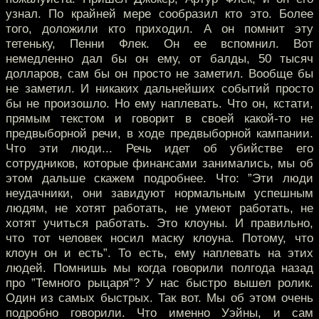
узнал. По крайней мере сообразил кто это. Более
того, доложили кто приходил. А он помнит эту
тетеньку, Пенни Флек. Он ее вспомнил. Вот
немедленно дал бы он ему, от балды, 50 тысяч
долларов, сам бы он просто не заметил. Вообще бы
не заметил. И никаких дальнейших событий просто
бы не произошло. Но ему наплевать. Что он, кстати,
прямым текстом и говорит в своей какой-то не
предвыборной речи, в ходе предвыборной кампании.
Что эти люди... Речь идет об убийстве его
сотрудников, которые финансами занимались, мы об
этом дальше скажем подробнее. Что: ”Эти люди
неудачники, они завидуют нормальным успешным
людям, не хотят работать, не умеют работать, не
хотят учиться работать. Это клоуны. И правильно,
что тот человек носил маску клоуна. Потому, что
клоун он и есть”. То есть, ему наплевать на этих
людей. Помнишь мы когда говорили полгода назад
про ”Темного рыцаря”? У нас быстро вышел ролик.
Один из самых быстрых. Так вот. Мы об этом очень
подробно говорили. Что именно Уэйны, и сам